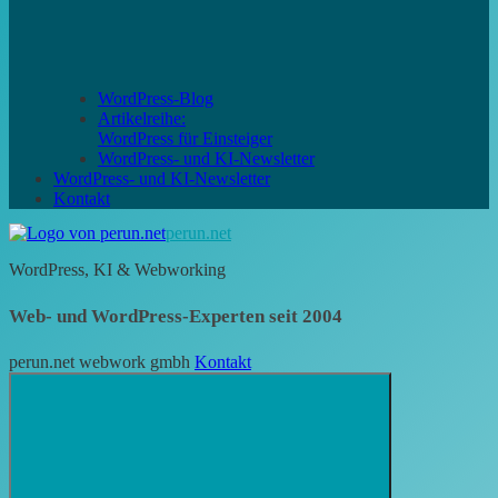
WordPress-Blog
Artikelreihe:
WordPress für Einsteiger
WordPress- und KI-Newsletter
WordPress- und KI-Newsletter
Kontakt
perun.net
WordPress, KI & Webworking
Web- und WordPress-Experten seit 2004
perun.net webwork gmbh
Kontakt