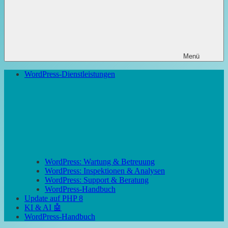
Menü
WordPress-Dienstleistungen
WordPress: Wartung & Betreuung
WordPress: Inspektionen & Analysen
WordPress: Support & Beratung
WordPress-Handbuch
Update auf PHP 8
KI & AI 🤖
WordPress-Handbuch