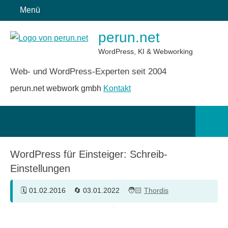
Zum
Menü
Inhalt
perun.net
springen
WordPress, KI & Webworking
Web- und WordPress-Experten seit 2004
perun.net webwork gmbh
Kontakt
Such
öffn
WordPress für Einsteiger: Schreib-
Einstellungen
01.02.2016
03.01.2022
Thordis