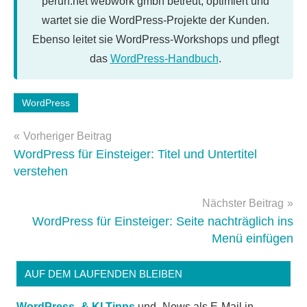
perun.net webwork gmbh betreut, optimiert und
wartet sie die WordPress-Projekte der Kunden.
Ebenso leitet sie WordPress-Workshops und pflegt
das
WordPress-Handbuch
.
Schlagwörter:
WordPress
Einsteiger
Beitragsnavigation
Vorheriger Beitrag
WordPress für Einsteiger: Titel und Untertitel
verstehen
Nächster Beitrag
WordPress für Einsteiger: Seite nachträglich ins
Menü einfügen
AUF DEM LAUFENDEN BLEIBEN
WordPress- & KI Tipps
und -News als E-Mail in