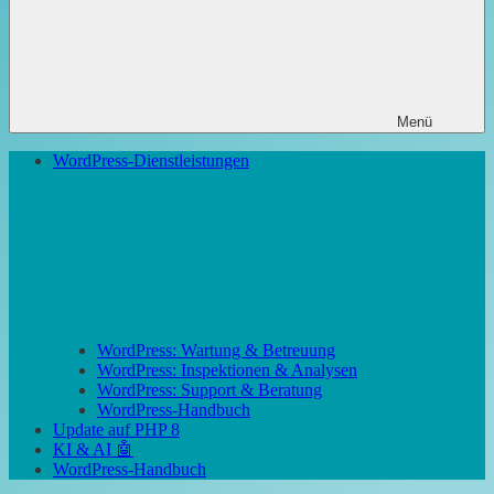
Menü
WordPress-Dienstleistungen
WordPress: Wartung & Betreuung
WordPress: Inspektionen & Analysen
WordPress: Support & Beratung
WordPress-Handbuch
Update auf PHP 8
KI & AI 🤖
WordPress-Handbuch