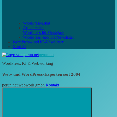
WordPress-Blog
Artikelreihe:
WordPress für Einsteiger
WordPress- und KI-Newsletter
WordPress- und KI-Newsletter
Kontakt
perun.net
WordPress, KI & Webworking
Web- und WordPress-Experten seit 2004
perun.net webwork gmbh
Kontakt