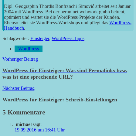
Dipl.-Geographin Thordis Bonfranchi-Simović arbeitet seit Januar
2004 mit WordPress. Bei der perun.net webwork gmbh betreut,
optimiert und wartet sie die WordPress-Projekte der Kunden.
Ebenso leitet sie WordPress-Workshops und pflegt das
WordPress-
Handbuch
.
Schlagwörter:
Einsteiger
,
WordPress-Tipps
WordPress
Beitragsnavigation
Vorheriger Beitrag
WordPress für Einsteiger: Was sind Permalinks bzw.
was ist eine sprechende URL?
Nächster Beitrag
WordPress für Einsteiger: Schreib-Einstellungen
5 Kommentare
michael
sagt:
19.09.2016 um 16:41 Uhr