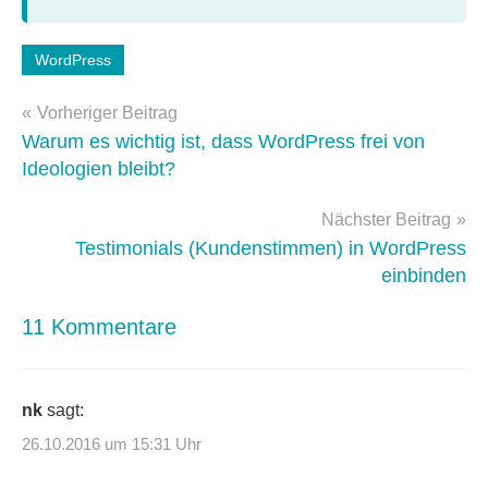
Schlagwörter:
WordPress
WordPress-
Beitragsnavigation
Plugins
,
Vorheriger Beitrag
WordPress-
Warum es wichtig ist, dass WordPress frei von
Tipps
Ideologien bleibt?
Nächster Beitrag
Testimonials (Kundenstimmen) in WordPress
einbinden
11 Kommentare
nk
sagt:
26.10.2016 um 15:31 Uhr