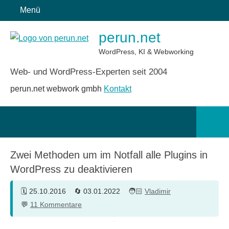
Zum
Menü
Inhalt
perun.net
springen
WordPress, KI & Webworking
Web- und WordPress-Experten seit 2004
perun.net webwork gmbh
Kontakt
Such
öffn
Zwei Methoden um im Notfall alle Plugins in
WordPress zu deaktivieren
25.10.2016
03.01.2022
Vladimir
11 Kommentare