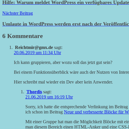
Hilfe: Warum meldet WordPress ein verfügbares Update, 
Nächster Beitrag
Umlaute in WordPress werden erst nach der Veröffentl
6 Kommentare
Reichtmir@gmx.de
sagt:
20.06.2019 um 11:34 Uhr
Ich kann gruppieren, aber wozu soll das jetzt gut sein?
Bei einem Funktionsüberblick wäre auch der Nutzen von Intere
Hier schreibt mal wieder ein Dev aber kein Anwender.
Thordis
sagt:
21.06.2019 um 16:19 Uhr
Sorry, ich hatte die entsprechende Verlinkung im Beitra
ich schon im Beitrag
Neue und verbesserte Blöcke für W
Mit einer Gruppe hat man die Möglichkeit Blöcke mit ei
man diesem Bereich einen HTML-Anker und eine CSS-K