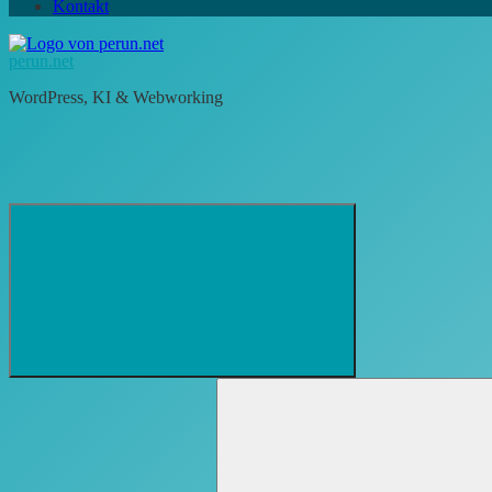
Kontakt
perun.net
WordPress, KI & Webworking
Suchformular
Suchen
öffnen
nach: