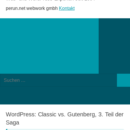
perun.net webwork gmbh
Kontakt
Suchformular
Suchen
öffnen
Such
nach:
WordPress: Classic vs. Gutenberg, 3. Teil der
Saga