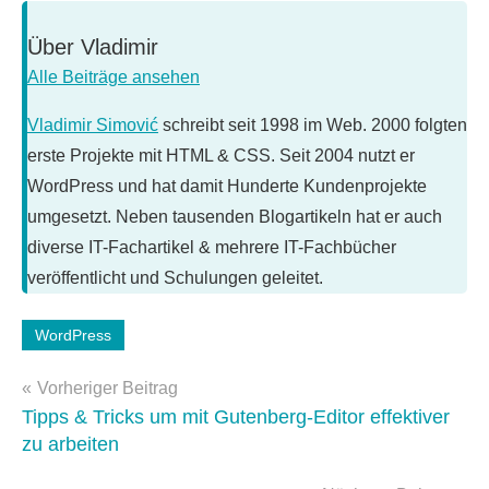
Über
Vladimir
Alle Beiträge ansehen
Vladimir Simović
schreibt seit 1998 im Web. 2000 folgten
erste Projekte mit HTML & CSS. Seit 2004 nutzt er
WordPress und hat damit Hunderte Kundenprojekte
umgesetzt. Neben tausenden Blogartikeln hat er auch
diverse IT-Fachartikel & mehrere IT-Fachbücher
veröffentlicht und Schulungen geleitet.
WordPress
Schlagwörter:
Gutenberg
Beitragsnavigation
Vorheriger Beitrag
Tipps & Tricks um mit Gutenberg-Editor effektiver
zu arbeiten