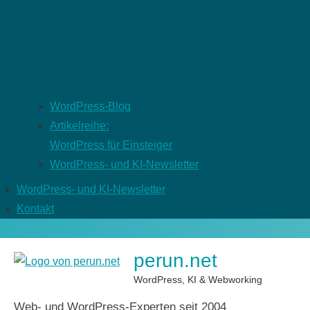
WordPress-Blog
Artikelreihe:
WordPress für Einsteiger
WordPress- und KI-Newsletter
WordPress- und KI-Newsletter
Kontakt
perun.net
WordPress, KI & Webworking
Web- und WordPress-Experten seit 2004