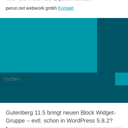
perun.net webwork gmbh
Kontakt
Suchformular
Suchen
öffnen
Such
nach:
Gutenberg 11.5 bringt neuen Block Widget-
Gruppe – evtl. schon in WordPress 5.8.2?