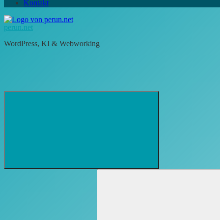
Kontakt
perun.net
WordPress, KI & Webworking
Suchformular
Suchen
öffnen
nach: