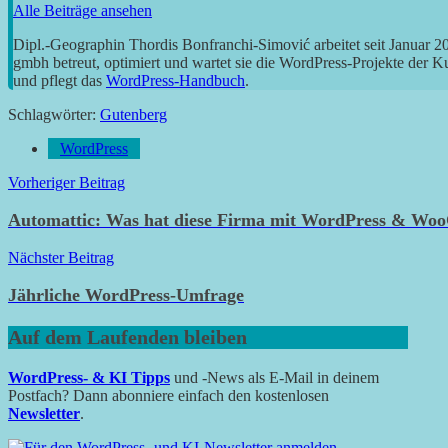
Alle Beiträge ansehen
Dipl.-Geographin Thordis Bonfranchi-Simović arbeitet seit Januar 
gmbh betreut, optimiert und wartet sie die WordPress-Projekte der 
und pflegt das
WordPress-Handbuch
.
Schlagwörter:
Gutenberg
WordPress
Beitragsnavigation
Vorheriger Beitrag
Automattic: Was hat diese Firma mit WordPress & Wo
Nächster Beitrag
Jährliche WordPress-Umfrage
Auf dem Laufenden bleiben
WordPress- & KI Tipps
und -News als E-Mail in deinem
Postfach? Dann abonniere einfach den kostenlosen
Newsletter
.