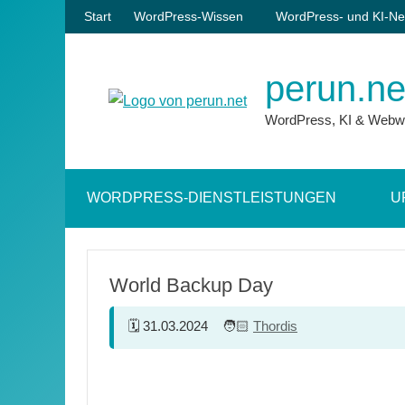
Zum
Start
WordPress-Wissen
WordPress- und KI-Ne
Inhalt
springen
perun.ne
WordPress, KI & Webw
WORDPRESS-DIENSTLEISTUNGEN
U
World Backup Day
31.03.2024
Thordis