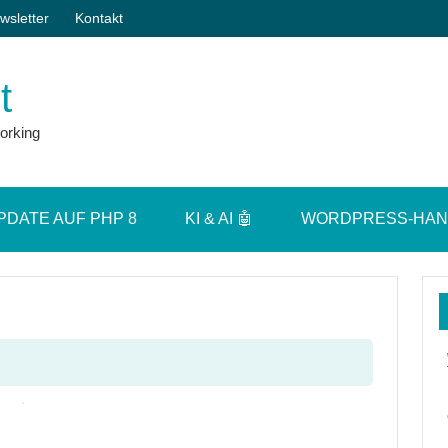
wsletter
Kontakt
t
orking
PDATE AUF PHP 8
KI & AI 🤖
WORDPRESS-HA