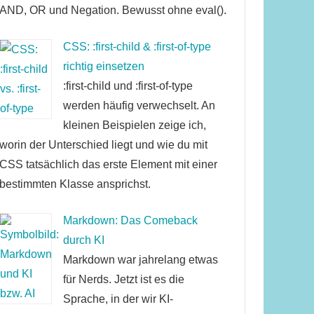
AND, OR und Negation. Bewusst ohne eval().
CSS: :first-child & :first-of-type
richtig einsetzen
:first-child und :first-of-type
werden häufig verwechselt. An
kleinen Beispielen zeige ich,
worin der Unterschied liegt und wie du mit
CSS tatsächlich das erste Element mit einer
bestimmten Klasse ansprichst.
Markdown: Das Comeback
durch KI
Markdown war jahrelang etwas
für Nerds. Jetzt ist es die
Sprache, in der wir KI-