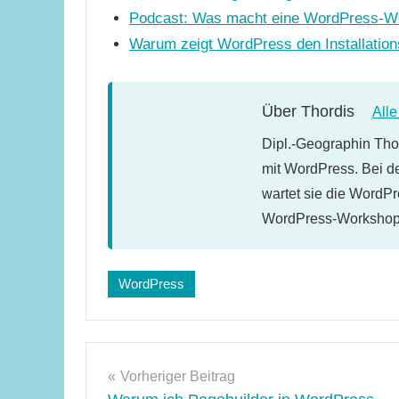
Podcast: Was macht eine WordPress-Webs
Warum zeigt WordPress den Installations-
Über
Thordis
All
Dipl.-Geographin Thor
mit WordPress. Bei d
wartet sie die WordPr
WordPress-Workshops
Schlagwörter:
WordPress
backup
,
WordPress-
Tipps
Beitragsnavigation
Vorheriger Beitrag