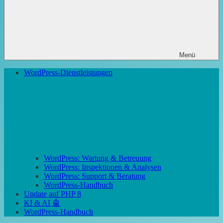
Menü
WordPress-Dienstleistungen
WordPress: Wartung & Betreuung
WordPress: Inspektionen & Analysen
WordPress: Support & Beratung
WordPress-Handbuch
Update auf PHP 8
KI & AI 🤖
WordPress-Handbuch