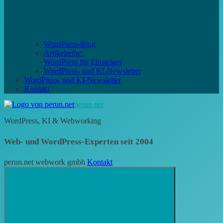
WordPress-Blog
Artikelreihe:
WordPress für Einsteiger
WordPress- und KI-Newsletter
WordPress- und KI-Newsletter
Kontakt
perun.net
WordPress, KI & Webworking
Web- und WordPress-Experten seit 2004
perun.net webwork gmbh
Kontakt