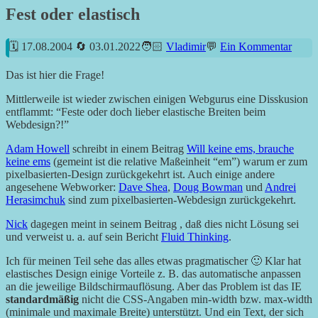
Fest oder elastisch
17.08.2004
03.01.2022
Vladimir
Ein Kommentar
Das ist hier die Frage!
Mittlerweile ist wieder zwischen einigen Webgurus eine Disskusion
entflammt: “Feste oder doch lieber elastische Breiten beim
Webdesign?!”
Adam Howell
schreibt in einem Beitrag
Will keine ems, brauche
keine ems
(gemeint ist die relative Maßeinheit “em”) warum er zum
pixelbasierten-Design zurückgekehrt ist. Auch einige andere
angesehene Webworker:
Dave Shea
,
Doug Bowman
und
Andrei
Herasimchuk
sind zum pixelbasierten-Webdesign zurückgekehrt.
Nick
dagegen meint in seinem Beitrag , daß dies nicht Lösung sei
und verweist u. a. auf sein Bericht
Fluid Thinking
.
Ich für meinen Teil sehe das alles etwas pragmatischer 🙂 Klar hat
elastisches Design einige Vorteile z. B. das automatische anpassen
an die jeweilige Bildschirmauflösung. Aber das Problem ist das IE
standardmäßig
nicht die CSS-Angaben min-width bzw. max-width
(minimale und maximale Breite) unterstützt. Und ein Text, der sich