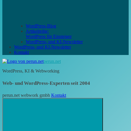
WordPress-Blog
Artikelreihe:
WordPress für Einsteiger
WordPress- und KI-Newsletter
WordPress- und KI-Newsletter
Kontakt
perun.net
WordPress, KI & Webworking
Web- und WordPress-Experten seit 2004
perun.net webwork gmbh
Kontakt