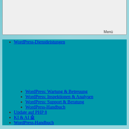
Menü
WordPress-Dienstleistungen
WordPress: Wartung & Betreuung
WordPress: Inspektionen & Analysen
WordPress: Support & Beratung
WordPress-Handbuch
Update auf PHP 8
KI & AI 🤖
WordPress-Handbuch