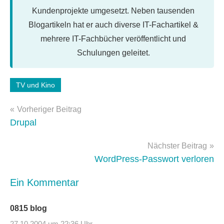
Kundenprojekte umgesetzt. Neben tausenden
Blogartikeln hat er auch diverse IT-Fachartikel &
mehrere IT-Fachbücher veröffentlicht und
Schulungen geleitet.
TV und Kino
Beitragsnavigation
Vorheriger Beitrag
Drupal
Nächster Beitrag
WordPress-Passwort verloren
Ein Kommentar
0815 blog
27.10.2004 um 22:36 Uhr