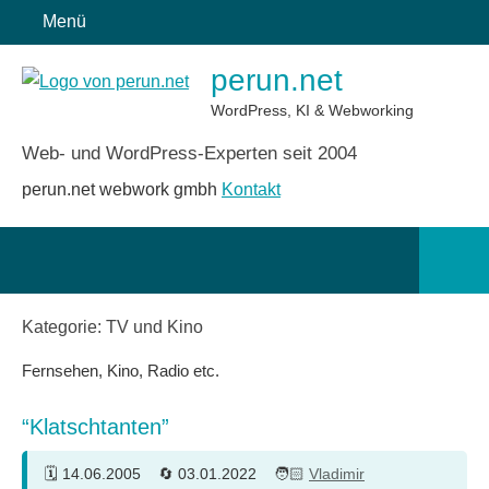
Zum
Menü
Inhalt
perun.net
springen
WordPress, KI & Webworking
Web- und WordPress-Experten seit 2004
perun.net webwork gmbh
Kontakt
Such
öffn
Kategorie:
TV und Kino
Fernsehen, Kino, Radio etc.
“Klatschtanten”
14.06.2005
03.01.2022
Vladimir