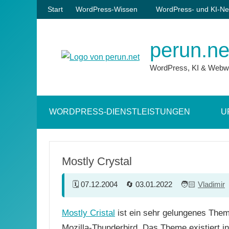
Zum
Start
WordPress-Wissen
WordPress- und KI-Ne
Inhalt
springen
perun.ne
WordPress, KI & Webw
WORDPRESS-DIENSTLEISTUNGEN
U
Mostly Crystal
07.12.2004
03.01.2022
Vladimir
Mostly Cristal
ist ein sehr gelungenes Them
Mozilla-Thunderbird. Das Theme existiert in