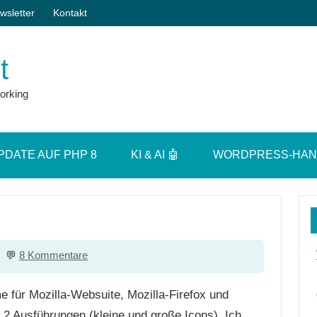
wsletter
Kontakt
t
orking
PDATE AUF PHP 8
KI & AI 🤖
WORDPRESS-HA
8 Kommentare
e für Mozilla-Websuite, Mozilla-Firefox und
 2 Ausführungen (kleine und große Icons). Ich