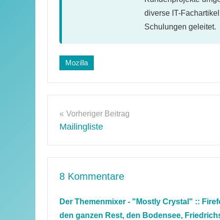
diverse IT-Fachartike
Schulungen geleitet.
Mozilla
Beitragsnavigation
Vorheriger Beitrag
Mailingliste
8 Kommentare
Der Themenmixer - "Mostly Crystal" :: Fir
den ganzen Rest, den Bodensee, Friedrichs