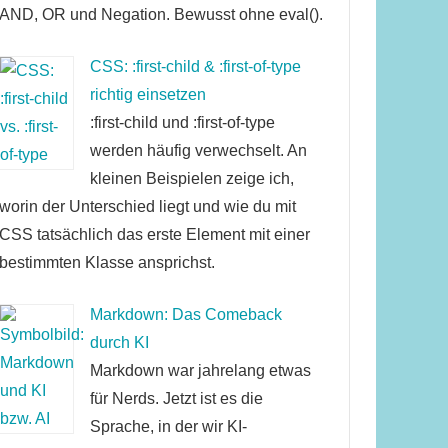
AND, OR und Negation. Bewusst ohne eval().
CSS: :first-child & :first-of-type
richtig einsetzen
:first-child und :first-of-type
werden häufig verwechselt. An
kleinen Beispielen zeige ich,
worin der Unterschied liegt und wie du mit
CSS tatsächlich das erste Element mit einer
bestimmten Klasse ansprichst.
Markdown: Das Comeback
durch KI
Markdown war jahrelang etwas
für Nerds. Jetzt ist es die
Sprache, in der wir KI-