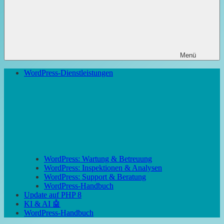
Menü
WordPress-Dienstleistungen
WordPress: Wartung & Betreuung
WordPress: Inspektionen & Analysen
WordPress: Support & Beratung
WordPress-Handbuch
Update auf PHP 8
KI & AI 🤖
WordPress-Handbuch