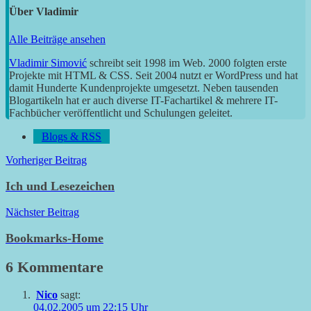
Über
Vladimir
Alle Beiträge ansehen
Vladimir Simović
schreibt seit 1998 im Web. 2000 folgten erste
Projekte mit HTML & CSS. Seit 2004 nutzt er WordPress und hat
damit Hunderte Kundenprojekte umgesetzt. Neben tausenden
Blogartikeln hat er auch diverse IT-Fachartikel & mehrere IT-
Fachbücher veröffentlicht und Schulungen geleitet.
Blogs & RSS
Beitragsnavigation
Vorheriger Beitrag
Ich und Lesezeichen
Nächster Beitrag
Bookmarks-Home
6 Kommentare
Nico
sagt:
04.02.2005 um 22:15 Uhr