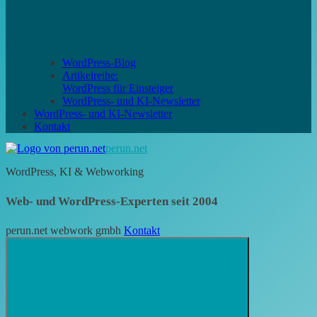
WordPress-Blog
Artikelreihe:
WordPress für Einsteiger
WordPress- und KI-Newsletter
WordPress- und KI-Newsletter
Kontakt
perun.net
WordPress, KI & Webworking
Web- und WordPress-Experten seit 2004
perun.net webwork gmbh
Kontakt