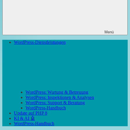
Menü
WordPress-Dienstleistungen
WordPress: Wartung & Betreuung
WordPress: Inspektionen & Analysen
WordPress: Support & Beratung
WordPress-Handbuch
Update auf PHP 8
KI & AI 🤖
WordPress-Handbuch