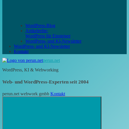
WordPress-Blog
Artikelreihe:
WordPress für Einsteiger
WordPress- und KI-Newsletter
WordPress- und KI-Newsletter
Kontakt
perun.net
WordPress, KI & Webworking
Web- und WordPress-Experten seit 2004
perun.net webwork gmbh
Kontakt