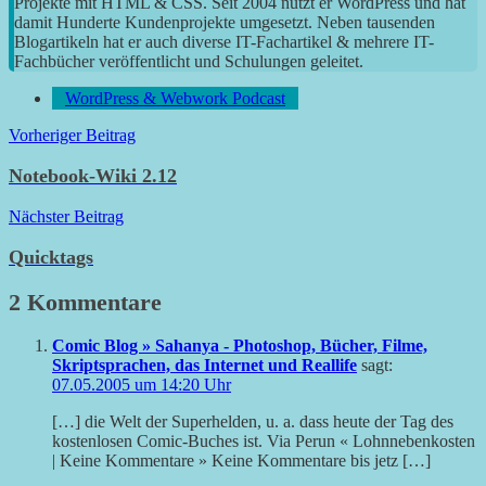
Projekte mit HTML & CSS. Seit 2004 nutzt er WordPress und hat
damit Hunderte Kundenprojekte umgesetzt. Neben tausenden
Blogartikeln hat er auch diverse IT-Fachartikel & mehrere IT-
Fachbücher veröffentlicht und Schulungen geleitet.
WordPress & Webwork Podcast
Beitragsnavigation
Vorheriger Beitrag
Notebook-Wiki 2.12
Nächster Beitrag
Quicktags
2 Kommentare
Comic Blog » Sahanya - Photoshop, Bücher, Filme,
Skriptsprachen, das Internet und Reallife
sagt:
07.05.2005 um 14:20 Uhr
[…] die Welt der Superhelden, u. a. dass heute der Tag des
kostenlosen Comic-Buches ist. Via Perun « Lohnnebenkosten
| Keine Kommentare » Keine Kommentare bis jetz […]