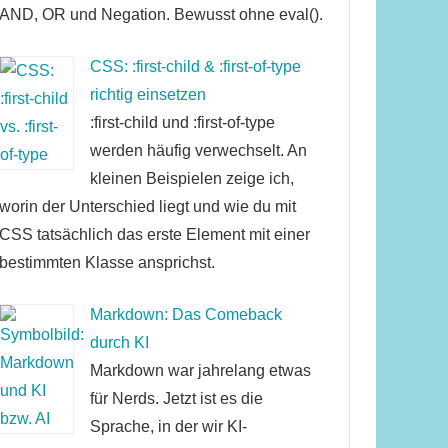
AND, OR und Negation. Bewusst ohne eval().
CSS: :first-child & :first-of-type
richtig einsetzen
:first-child und :first-of-type
werden häufig verwechselt. An
kleinen Beispielen zeige ich,
worin der Unterschied liegt und wie du mit
CSS tatsächlich das erste Element mit einer
bestimmten Klasse ansprichst.
Markdown: Das Comeback
durch KI
Markdown war jahrelang etwas
für Nerds. Jetzt ist es die
Sprache, in der wir KI-