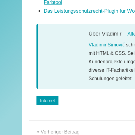
Farbtool
Das Leistungsschutzrecht-Plugin für W
Über
Vladimir
All
Vladimir Simović
schr
mit HTML & CSS. Seit
Kundenprojekte umges
diverse IT-Fachartike
Schulungen geleitet.
Schlagwörter:
Internet
online-
recht
Beitragsnavigation
Vorheriger Beitrag