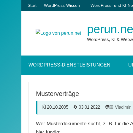
Zum
Start
WordPress-Wissen
WordPress- und KI-Ne
Inhalt
springen
perun.ne
WordPress, KI & Webw
WORDPRESS-DIENSTLEISTUNGEN
U
Musterverträge
20.10.2005
03.01.2022
Vladimir
Wer Musterdokumente sucht, z. B. für die 
hier fündig: