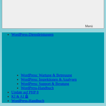
Menü
WordPress-Dienstleistungen
WordPress: Wartung & Betreuung
WordPress: Inspektionen & Analysen
WordPress: Support & Beratung
WordPress-Handbuch
Update auf PHP 8
KI & AI 🤖
WordPress-Handbuch