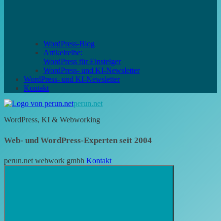
WordPress-Blog
Artikelreihe:
WordPress für Einsteiger
WordPress- und KI-Newsletter
WordPress- und KI-Newsletter
Kontakt
perun.net
WordPress, KI & Webworking
Web- und WordPress-Experten seit 2004
perun.net webwork gmbh
Kontakt