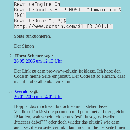
RewriteEngine On
RewriteCond %{HTTP_HOST} ^domain.com$
[NC]
RewriteRule ^(.*)$
http://www.domain.com/$1 [R=301,L]
Sollte funktionieren.
Der Simon
Horst Scheuer
sagt:
26.05.2006 um 12:13 Uhr
Der Link zu dem pro-www-plugin ist klasse. Ich habe den
Code in meine Seite eingebaut. Der Code ist so einfach, dass
man ihn überall einbauen kann!
Gerald
sagt:
26.05.2006 um 14:05 Uhr
Hoppla, das möchtest du doch so nicht stehen lassen
Vladimir. Du lässt die perun.eu und perun.net auf der gleichen
IP laufen, wahrscheinlich benutzt(est) du sogar dieselbe
.htaccess dabei??? oder doch wieder das plugin? wie dem
auch sei, die eu seite verlinkt dann noch in die net seite hinein,