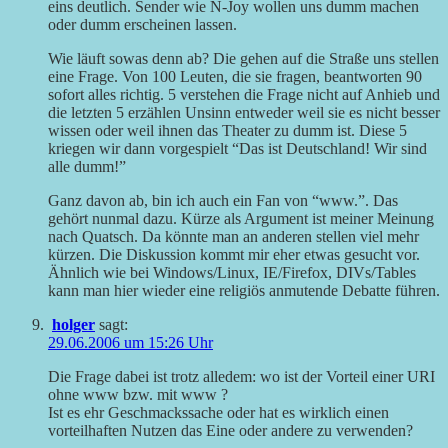
eins deutlich. Sender wie N-Joy wollen uns dumm machen
oder dumm erscheinen lassen.
Wie läuft sowas denn ab? Die gehen auf die Straße uns stellen
eine Frage. Von 100 Leuten, die sie fragen, beantworten 90
sofort alles richtig. 5 verstehen die Frage nicht auf Anhieb und
die letzten 5 erzählen Unsinn entweder weil sie es nicht besser
wissen oder weil ihnen das Theater zu dumm ist. Diese 5
kriegen wir dann vorgespielt “Das ist Deutschland! Wir sind
alle dumm!”
Ganz davon ab, bin ich auch ein Fan von “www.”. Das
gehört nunmal dazu. Kürze als Argument ist meiner Meinung
nach Quatsch. Da könnte man an anderen stellen viel mehr
kürzen. Die Diskussion kommt mir eher etwas gesucht vor.
Ähnlich wie bei Windows/Linux, IE/Firefox, DIVs/Tables
kann man hier wieder eine religiös anmutende Debatte führen.
holger
sagt:
29.06.2006 um 15:26 Uhr
Die Frage dabei ist trotz alledem: wo ist der Vorteil einer URI
ohne www bzw. mit www ?
Ist es ehr Geschmackssache oder hat es wirklich einen
vorteilhaften Nutzen das Eine oder andere zu verwenden?