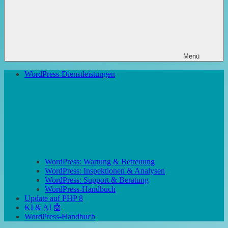
Menü
WordPress-Dienstleistungen
WordPress: Wartung & Betreuung
WordPress: Inspektionen & Analysen
WordPress: Support & Beratung
WordPress-Handbuch
Update auf PHP 8
KI & AI 🤖
WordPress-Handbuch