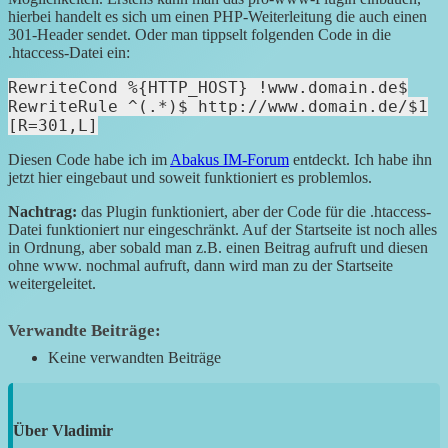
hierbei handelt es sich um einen PHP-Weiterleitung die auch einen
301-Header sendet. Oder man tippselt folgenden Code in die
.htaccess-Datei ein:
RewriteCond %{HTTP_HOST} !www.domain.de$
RewriteRule ^(.*)$ http://www.domain.de/$1
[R=301,L]
Diesen Code habe ich im
Abakus IM-Forum
entdeckt. Ich habe ihn
jetzt hier eingebaut und soweit funktioniert es problemlos.
Nachtrag:
das Plugin funktioniert, aber der Code für die .htaccess-
Datei funktioniert nur eingeschränkt. Auf der Startseite ist noch alles
in Ordnung, aber sobald man z.B. einen Beitrag aufruft und diesen
ohne www. nochmal aufruft, dann wird man zu der Startseite
weitergeleitet.
Verwandte Beiträge:
Keine verwandten Beiträge
Über
Vladimir