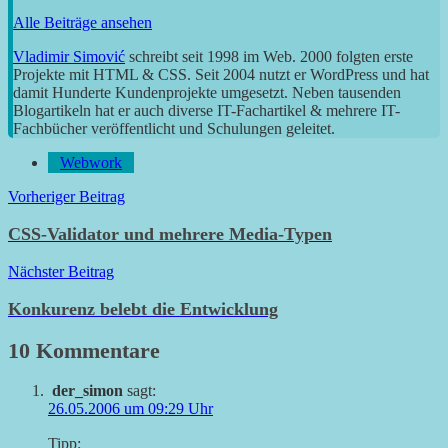
Alle Beiträge ansehen
Vladimir Simović
schreibt seit 1998 im Web. 2000 folgten erste
Projekte mit HTML & CSS. Seit 2004 nutzt er WordPress und hat
damit Hunderte Kundenprojekte umgesetzt. Neben tausenden
Blogartikeln hat er auch diverse IT-Fachartikel & mehrere IT-
Fachbücher veröffentlicht und Schulungen geleitet.
Webwork
Beitragsnavigation
Vorheriger Beitrag
CSS-Validator und mehrere Media-Typen
Nächster Beitrag
Konkurenz belebt die Entwicklung
10 Kommentare
der_simon
sagt:
26.05.2006 um 09:29 Uhr
Tipp: