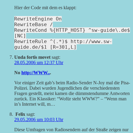
Hier der Code mit dem es klappt:
RewriteEngine On
RewriteBase /
RewriteCond %{HTTP_HOST} ^sw-guide\.de$
[NC]
RewriteRule ^(.*)$ http://www.sw-
guide.de/$1 [R=301,L]
Unda fortis movet
sagt:
28.05.2006 um 12:37 Uhr
No
http://WWW..
.
Vor einiger Zeit gab’s beim Radio-Sender N-Joy mal die Pisa-
Polizei. Dabei wurden Jugendlichen die verschiedensten
Fragen gestellt, meist kamen die dümmstendumme Antworten
zurück. Ein Klassiker: “Wofür steht WWW?” – “Wenn man
in’s Internet will, m…
Felix
sagt:
29.05.2006 um 10:03 Uhr
Diese Umfragen von Radiosendern auf der Straße zeigen nur