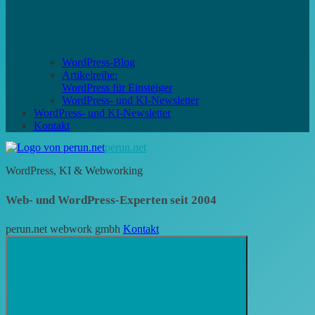
WordPress-Blog
Artikelreihe:
WordPress für Einsteiger
WordPress- und KI-Newsletter
WordPress- und KI-Newsletter
Kontakt
perun.net
WordPress, KI & Webworking
Web- und WordPress-Experten seit 2004
perun.net webwork gmbh
Kontakt