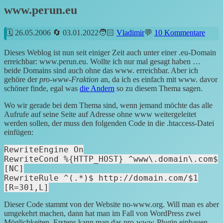
www.perun.eu
26.05.2006
03.01.2022
Vladimir
10 Kommentare
Dieses Weblog ist nun seit einiger Zeit auch unter einer .eu-Domain
erreichbar: www.perun.eu. Wollte ich nur mal gesagt haben …
beide Domains sind auch ohne das www. erreichbar. Aber ich
gehöre der
pro-www-Fraktion
an, da ich es einfach mit www. davor
schöner finde, egal was
die Andern
so zu diesem Thema sagen.
Wo wir gerade bei dem Thema sind, wenn jemand möchte das alle
Aufrufe auf seine Seite auf Adresse ohne www weitergeleitet
werden sollen, der muss den folgenden Code in die .htaccess-Datei
einfügen:
RewriteEngine On
RewriteCond %{HTTP_HOST} ^www\.domain\.com$
[NC]
RewriteRule ^(.*)$ http://domain.com/$1
[R=301,L]
Dieser Code stammt von der Website no-www.org. Will man es aber
umgekehrt machen, dann hat man im Fall von WordPress zwei
Möglichkeiten. Erstens kann man das pro-www-Plugin einbauen,