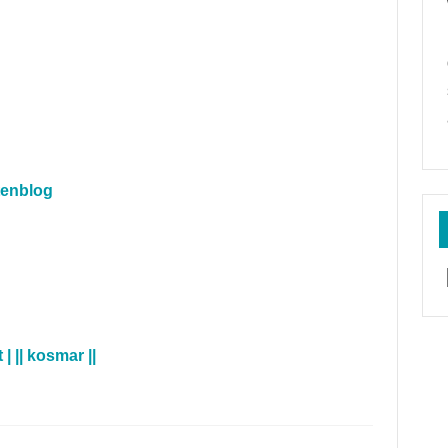
tenblog
 || kosmar ||