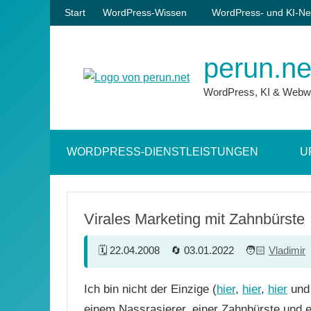
Zum
Start
WordPress-Wissen
WordPress- und KI-Ne
Inhalt
springen
perun.ne
WordPress, KI & Webw
WORDPRESS-DIENSTLEISTUNGEN
U
Virales Marketing mit Zahnbürste
22.04.2008
03.01.2022
Vladimir
Ich bin nicht der Einzige (
hier
,
hier
,
hier
un
einem Nassrasierer, einer Zahnbürste und