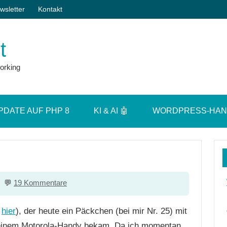
wsletter
Kontakt
t
orking
PDATE AUF PHP 8
KI & AI 🤖
WORDPRESS-HA
19 Kommentare
d
hier
), der heute ein Päckchen (bei mir Nr. 25) mit
 einem Motorola-Handy bekam. Da ich momentan