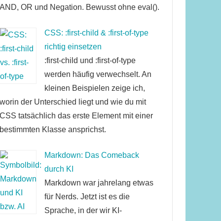
AND, OR und Negation. Bewusst ohne eval().
CSS: :first-child & :first-of-type
richtig einsetzen
:first-child und :first-of-type
werden häufig verwechselt. An
kleinen Beispielen zeige ich,
worin der Unterschied liegt und wie du mit
CSS tatsächlich das erste Element mit einer
bestimmten Klasse ansprichst.
Markdown: Das Comeback
durch KI
Markdown war jahrelang etwas
für Nerds. Jetzt ist es die
Sprache, in der wir KI-