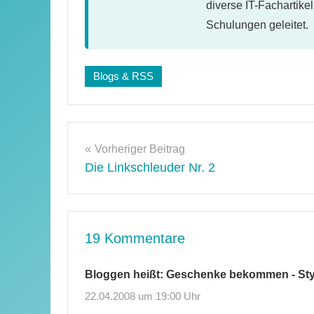
diverse IT-Fachartike
Schulungen geleitet.
Schlagwörter:
Blogs & RSS
web
2.0
Beitragsnavigation
Vorheriger Beitrag
Die Linkschleuder Nr. 2
19 Kommentare
Bloggen heißt: Geschenke bekommen - St
22.04.2008 um 19:00 Uhr