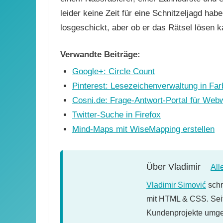
leider keine Zeit für eine Schnitzeljagd ha
losgeschickt, aber ob er das Rätsel lösen 
Verwandte Beiträge:
Google+: Circle Count
Pinterest: Lesezeichenverwaltung in Fa
Cosni.de: Frage-Antwort-Portal für Web
Twitter-Suche in Firefox
Mind-Maps mit WiseMapping erstellen
Über
Vladimir
All
Vladimir Simović
schr
mit HTML & CSS. Seit
Kundenprojekte umges