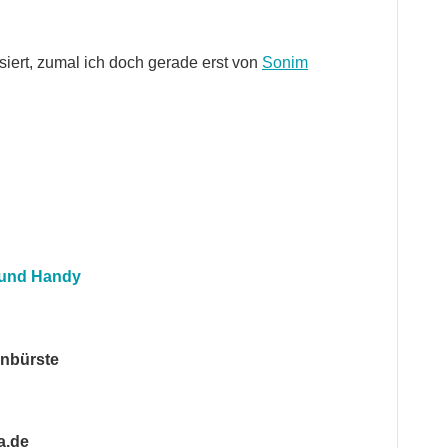
siert, zumal ich doch gerade erst von
Sonim
 und Handy
hnbürste
a.de