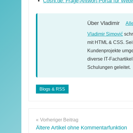
Cosni.de: Frage-Antwort-Portal für Web
Über
Vladimir
All
Vladimir Simović
schr
mit HTML & CSS. Seit
Kundenprojekte umges
diverse IT-Fachartike
Schulungen geleitet.
Schlagwörter:
Blogs & RSS
web
2.0
,
wikio
Beitragsnavigation
Vorheriger Beitrag
Ältere Artikel ohne Kommentarfunktion