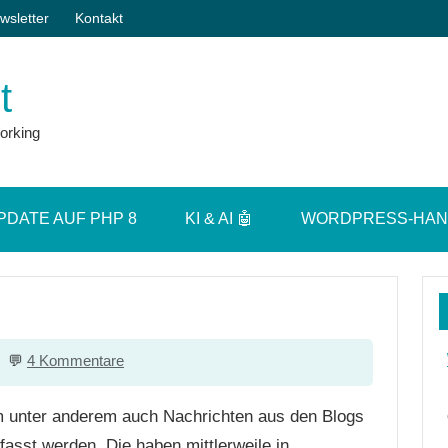
wsletter
Kontakt
t
orking
PDATE AUF PHP 8
KI & AI 🤖
WORDPRESS-HA
4 Kommentare
m unter anderem auch Nachrichten aus den Blogs
asst werden. Die haben mittlerweile in