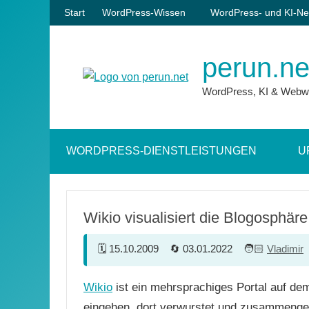
Zum
Start
WordPress-Wissen
WordPress- und KI-Ne
Inhalt
springen
perun.ne
WordPress, KI & Webw
WORDPRESS-DIENSTLEISTUNGEN
U
Wikio visualisiert die Blogosphäre
15.10.2009
03.01.2022
Vladimir
Wikio
ist ein mehrsprachiges Portal auf de
eingehen, dort verwurstet und zusammengef