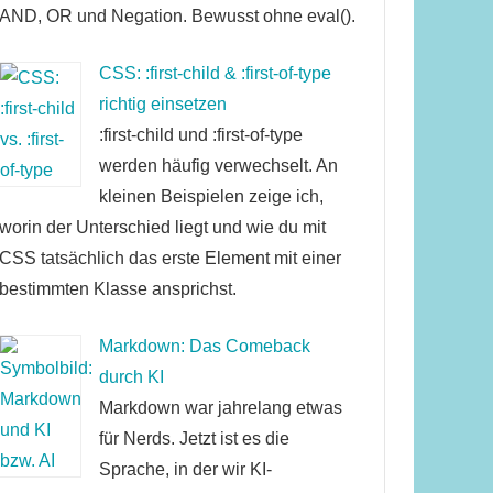
AND, OR und Negation. Bewusst ohne eval().
CSS: :first-child & :first-of-type
richtig einsetzen
:first-child und :first-of-type
werden häufig verwechselt. An
kleinen Beispielen zeige ich,
worin der Unterschied liegt und wie du mit
CSS tatsächlich das erste Element mit einer
bestimmten Klasse ansprichst.
Markdown: Das Comeback
durch KI
Markdown war jahrelang etwas
für Nerds. Jetzt ist es die
Sprache, in der wir KI-