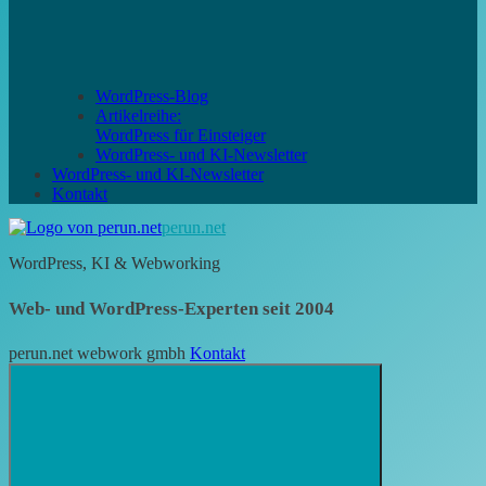
WordPress-Blog
Artikelreihe:
WordPress für Einsteiger
WordPress- und KI-Newsletter
WordPress- und KI-Newsletter
Kontakt
perun.net
WordPress, KI & Webworking
Web- und WordPress-Experten seit 2004
perun.net webwork gmbh
Kontakt