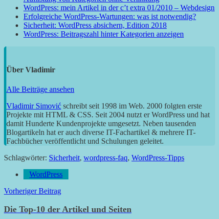
WordPress: mein Artikel in der c’t extra 01/2010 – Webdesign
Erfolgreiche WordPress-Wartungen: was ist notwendig?
Sicherheit: WordPress absichern, Edition 2018
WordPress: Beitragszahl hinter Kategorien anzeigen
Über
Vladimir
Alle Beiträge ansehen
Vladimir Simović
schreibt seit 1998 im Web. 2000 folgten erste
Projekte mit HTML & CSS. Seit 2004 nutzt er WordPress und hat
damit Hunderte Kundenprojekte umgesetzt. Neben tausenden
Blogartikeln hat er auch diverse IT-Fachartikel & mehrere IT-
Fachbücher veröffentlicht und Schulungen geleitet.
Schlagwörter:
Sicherheit
,
wordpress-faq
,
WordPress-Tipps
WordPress
Beitragsnavigation
Vorheriger Beitrag
Die Top-10 der Artikel und Seiten