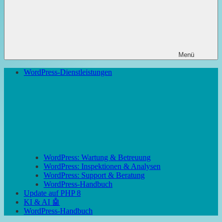
Menü
WordPress-Dienstleistungen
WordPress: Wartung & Betreuung
WordPress: Inspektionen & Analysen
WordPress: Support & Beratung
WordPress-Handbuch
Update auf PHP 8
KI & AI 🤖
WordPress-Handbuch