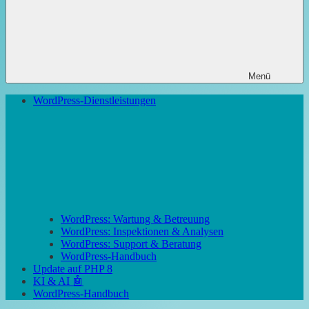
Menü
WordPress-Dienstleistungen
WordPress: Wartung & Betreuung
WordPress: Inspektionen & Analysen
WordPress: Support & Beratung
WordPress-Handbuch
Update auf PHP 8
KI & AI 🤖
WordPress-Handbuch