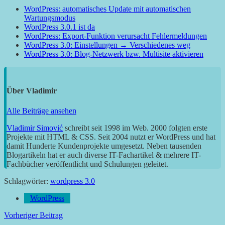
WordPress: automatisches Update mit automatischen
Wartungsmodus
WordPress 3.0.1 ist da
WordPress: Export-Funktion verursacht Fehlermeldungen
WordPress 3.0: Einstellungen → Verschiedenes weg
WordPress 3.0: Blog-Netzwerk bzw. Multisite aktivieren
Über
Vladimir
Alle Beiträge ansehen
Vladimir Simović
schreibt seit 1998 im Web. 2000 folgten erste
Projekte mit HTML & CSS. Seit 2004 nutzt er WordPress und hat
damit Hunderte Kundenprojekte umgesetzt. Neben tausenden
Blogartikeln hat er auch diverse IT-Fachartikel & mehrere IT-
Fachbücher veröffentlicht und Schulungen geleitet.
Schlagwörter:
wordpress 3.0
WordPress
Beitragsnavigation
Vorheriger Beitrag