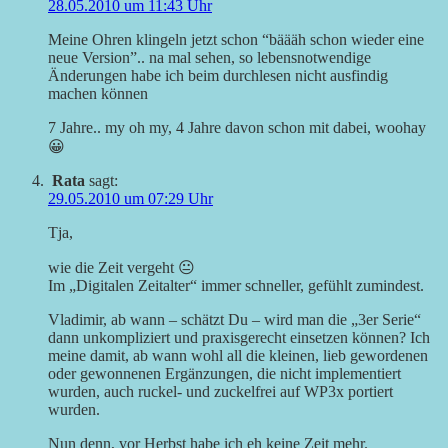
28.05.2010 um 11:43 Uhr
Meine Ohren klingeln jetzt schon “bäääh schon wieder eine
neue Version”.. na mal sehen, so lebensnotwendige
Änderungen habe ich beim durchlesen nicht ausfindig
machen können
7 Jahre.. my oh my, 4 Jahre davon schon mit dabei, woohay
😀
Rata
sagt:
29.05.2010 um 07:29 Uhr
Tja,
wie die Zeit vergeht 😐
Im „Digitalen Zeitalter“ immer schneller, gefühlt zumindest.
Vladimir, ab wann – schätzt Du – wird man die „3er Serie“
dann unkompliziert und praxisgerecht einsetzen können? Ich
meine damit, ab wann wohl all die kleinen, lieb gewordenen
oder gewonnenen Ergänzungen, die nicht implementiert
wurden, auch ruckel- und zuckelfrei auf WP3x portiert
wurden.
Nun denn, vor Herbst habe ich eh keine Zeit mehr.