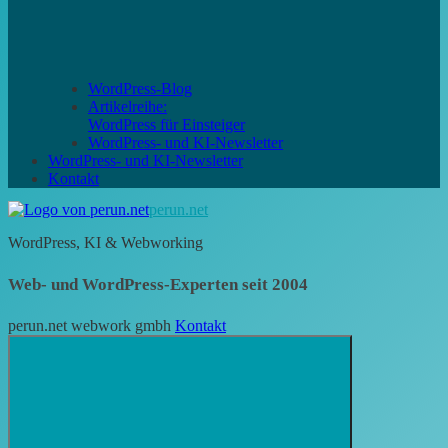
WordPress-Blog
Artikelreihe:
WordPress für Einsteiger
WordPress- und KI-Newsletter
WordPress- und KI-Newsletter
Kontakt
perun.net
WordPress, KI & Webworking
Web- und WordPress-Experten seit 2004
perun.net webwork gmbh
Kontakt