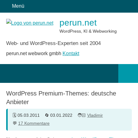
Zum
Menü
Inhalt
perun.net
springen
WordPress, KI & Webworking
Web- und WordPress-Experten seit 2004
perun.net webwork gmbh
Kontakt
Such
öffn
WordPress Premium-Themes: deutsche
Anbieter
05.03.2011
03.01.2022
Vladimir
17 Kommentare