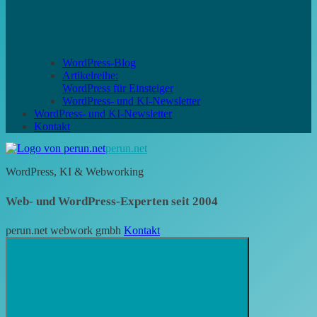
WordPress-Blog
Artikelreihe:
WordPress für Einsteiger
WordPress- und KI-Newsletter
WordPress- und KI-Newsletter
Kontakt
perun.net
WordPress, KI & Webworking
Web- und WordPress-Experten seit 2004
perun.net webwork gmbh
Kontakt