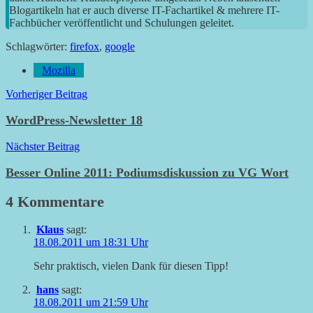
Blogartikeln hat er auch diverse IT-Fachartikel & mehrere IT-
Fachbücher veröffentlicht und Schulungen geleitet.
Schlagwörter:
firefox
,
google
Mozilla
Beitragsnavigation
Vorheriger Beitrag
WordPress-Newsletter 18
Nächster Beitrag
Besser Online 2011: Podiumsdiskussion zu VG Wort
4 Kommentare
Klaus
sagt:
18.08.2011 um 18:31 Uhr
Sehr praktisch, vielen Dank für diesen Tipp!
hans
sagt:
18.08.2011 um 21:59 Uhr