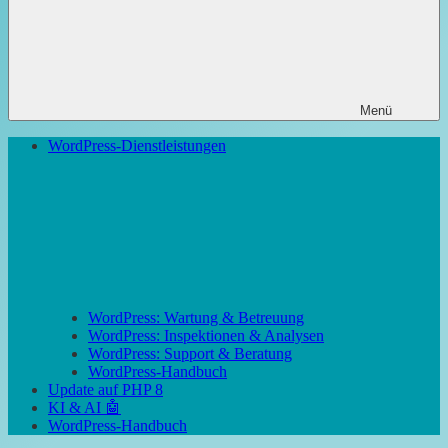
Menü
WordPress-Dienstleistungen
WordPress: Wartung & Betreuung
WordPress: Inspektionen & Analysen
WordPress: Support & Beratung
WordPress-Handbuch
Update auf PHP 8
KI & AI 🤖
WordPress-Handbuch