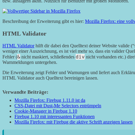
bzw. auslagern aknn. Nützlich für Benutzer mit großen Monitoren.
Beschreibung der Erweiterung gibt es hier:
Mozilla Firefox: eine vol
HTML Validator
HTML Validator
hilft dir dabei den Quelltext deiner Website valide (“s
weniger einer Auszeichnung, es ist viel mehr so, dass ein valider Quell
&
div
Fehler (
nicht maskiert, schließendes
nicht vorhanden etc.) dire
Warnmeldungen untergehen.
Die Erweiterung zeigt Fehler und Warnungen und liefert auch Erklä
HTML Validator auch Quelltext bereinigen lassen.
Verwandte Beiträge:
Mozilla Firefox: Firebug 1.11.0 ist da
CSS-Datei mit Dust-Me Selectors entrümpeln
Cookie-Manager in Firebug 1.10
Firebug 1.10 mit interessanten Funktionen
Mozilla Firefox: mit Firebug die aktive Schrift anzeigen lassen