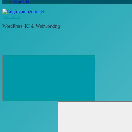
Kontakt
perun.net
WordPress, KI & Webworking
Suchformular
Suchen
öffnen
nach: