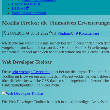
Update auf PHP 8
KI & AI 🤖
WordPress-Handbuch
Mozilla Firefox: die Ultimativen Erweiterun
24.08.2011
03.01.2022
Vladimir
9 Kommentare
Ich dachte mir wenn die Angelsachen bei den Überschriften nach dem
vorgehen, dann kann ich das auch. 🙂 Hier die Firefox-Erweiterungen,
wahrscheinlich viel mehr Zeit benötigen würde um die gleiche Arbeit 
Web Developer Toolbar
Diese
sehr wichtige Erweiterung
hat bei mir die längste Tradition. S
Toolbar im Browser ein und hilft dem Webentwickler bei der Fehlersu
über die Website: welche CSS-dateien sind eingebunden, hervorhebe al
Hintergrundgrafiken und vieles mehr.
Die Web Developer Toolbar habe ich in einer dreiteiligen Artikelseri