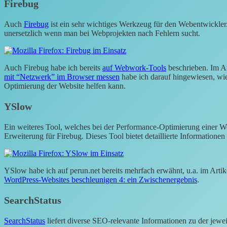
Firebug
Auch
Firebug
ist ein sehr wichtiges Werkzeug für den Webentwickler. 
unersetzlich wenn man bei Webprojekten nach Fehlern sucht.
Auch Firebug habe ich bereits
auf Webwork-Tools
beschrieben. Im A
mit “Netzwerk” im Browser messen
habe ich darauf hingewiesen, wi
Optimierung der Website helfen kann.
YSlow
Ein weiteres Tool, welches bei der Performance-Optimierung einer Web
Erweiterung für Firebug. Dieses Tool bietet detaillierte Information
YSlow habe ich auf perun.net bereits mehrfach erwähnt, u.a. im Arti
WordPress-Websites beschleunigen 4: ein Zwischenergebnis
.
SearchStatus
SearchStatus
liefert diverse SEO-relevante Informationen zu der jewe