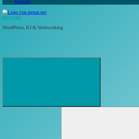
Kontakt
perun.net
WordPress, KI & Webworking
Suchformular
Suchen
öffnen
nach: