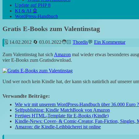
Update auf PHP 8
KI & AI 🤖
WordPress-Handbuch
Gratis E-Books zum Valentinstag
14.02.2012
03.01.2022
Thordis
Ein Kommentar
Zum Valentinstag hat sich
Amazon
mal wieder etwas besonderes ausge
vier E-Books zum Gratisdownload.
Und wer noch kein Kindle hat, der kann sich natürlich auf unserer 
Verwandte Beiträge:
Wie wir mit unserem WordPress-Handbuch über 36.000 Euro 
Selfpublishing: Kindle MatchBook von Amazon
Fertiges HTML-Template für E-Books (Kindle)
Kindle-News: Cover- & Comic-Creator, Fan-Fiction, Singles, 
Amazon: die Kindle-Leihbücherei ist online