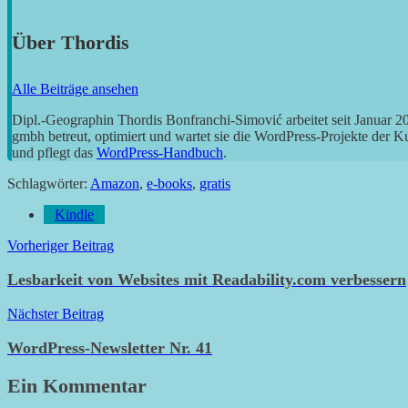
Über
Thordis
Alle Beiträge ansehen
Dipl.-Geographin Thordis Bonfranchi-Simović arbeitet seit Januar 
gmbh betreut, optimiert und wartet sie die WordPress-Projekte der 
und pflegt das
WordPress-Handbuch
.
Schlagwörter:
Amazon
,
e-books
,
gratis
Kindle
Beitragsnavigation
Vorheriger Beitrag
Lesbarkeit von Websites mit Readability.com verbessern
Nächster Beitrag
WordPress-Newsletter Nr. 41
Ein Kommentar