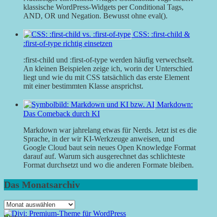
klassische WordPress-Widgets per Conditional Tags,
AND, OR und Negation. Bewusst ohne eval().
CSS: :first-child &
:first-of-type richtig einsetzen
:first-child und :first-of-type werden häufig verwechselt.
An kleinen Beispielen zeige ich, worin der Unterschied
liegt und wie du mit CSS tatsächlich das erste Element
mit einer bestimmten Klasse ansprichst.
Markdown:
Das Comeback durch KI
Markdown war jahrelang etwas für Nerds. Jetzt ist es die
Sprache, in der wir KI-Werkzeuge anweisen, und
Google Cloud baut sein neues Open Knowledge Format
darauf auf. Warum sich ausgerechnet das schlichteste
Format durchsetzt und wo die anderen Formate bleiben.
Das Monatsarchiv
Das
Monatsarchiv