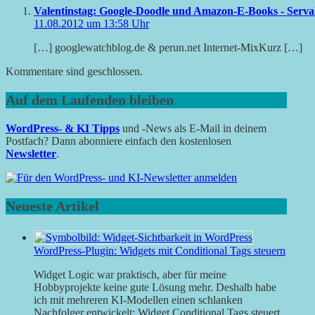
Valentinstag: Google-Doodle und Amazon-E-Books - Serva
11.08.2012 um 13:58 Uhr
[…] googlewatchblog.de & perun.net Internet-MixKurz […]
Kommentare sind geschlossen.
Auf dem Laufenden bleiben
WordPress- & KI Tipps
und -News als E-Mail in deinem
Postfach? Dann abonniere einfach den kostenlosen
Newsletter
.
Neueste Artikel
WordPress-Plugin: Widgets mit Conditional Tags steuern
Widget Logic war praktisch, aber für meine
Hobbyprojekte keine gute Lösung mehr. Deshalb habe
ich mit mehreren KI-Modellen einen schlanken
Nachfolger entwickelt: Widget Conditional Tags steuert