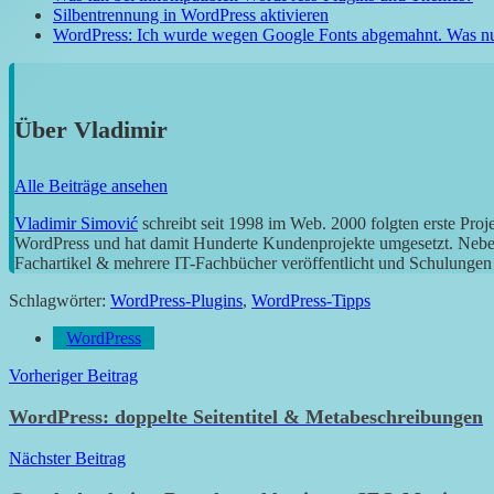
Silbentrennung in WordPress aktivieren
WordPress: Ich wurde wegen Google Fonts abgemahnt. Was n
Über
Vladimir
Alle Beiträge ansehen
Vladimir Simović
schreibt seit 1998 im Web. 2000 folgten erste Pro
WordPress und hat damit Hunderte Kundenprojekte umgesetzt. Neben 
Fachartikel & mehrere IT-Fachbücher veröffentlicht und Schulungen g
Schlagwörter:
WordPress-Plugins
,
WordPress-Tipps
WordPress
Beitragsnavigation
Vorheriger Beitrag
WordPress: doppelte Seitentitel & Metabeschreibungen
Nächster Beitrag