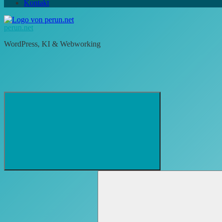
Kontakt
perun.net
WordPress, KI & Webworking
Suchformular
Suchen
öffnen
nach: