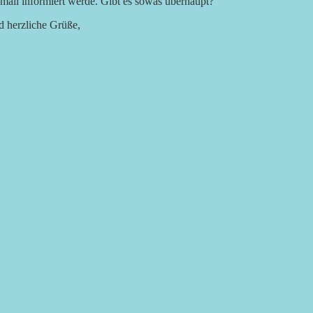
ail informiert werde. Gibt es sowas überhaupt?
d herzliche Grüße,