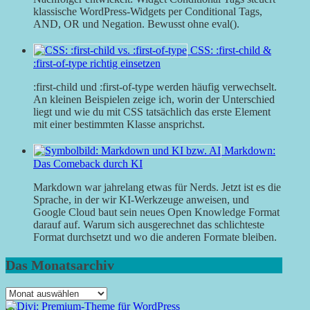
klassische WordPress-Widgets per Conditional Tags,
AND, OR und Negation. Bewusst ohne eval().
CSS: :first-child &
:first-of-type richtig einsetzen
:first-child und :first-of-type werden häufig verwechselt.
An kleinen Beispielen zeige ich, worin der Unterschied
liegt und wie du mit CSS tatsächlich das erste Element
mit einer bestimmten Klasse ansprichst.
Markdown:
Das Comeback durch KI
Markdown war jahrelang etwas für Nerds. Jetzt ist es die
Sprache, in der wir KI-Werkzeuge anweisen, und
Google Cloud baut sein neues Open Knowledge Format
darauf auf. Warum sich ausgerechnet das schlichteste
Format durchsetzt und wo die anderen Formate bleiben.
Das Monatsarchiv
Das
Monatsarchiv