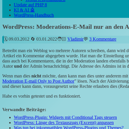
Update auf PHP 8
KI & AI 🤖
WordPress-Handbuch
WordPress: Moderations-E-Mail nur an den A
09.03.2012
03.01.2022
Vladimir
3 Kommentare
Betreibt man ein Weblog wo mehrere Autoren schreiben, dann wird de
Artikel ein Kommentar abgegeben wurde. Hat man die Einstellung u
dass auch bei Kommentaren, die in der Moderation landen ebenfalls b
Autor
und
der Admin benachrichtigt. Die Adresse des Admins ist in d
Wenn man dies
nicht
möchte, dann kann man dies unter anderem mit
Moderation E-mail Only to Post Author
” lösen. Nach der Aktivierun
und dieser kann dann, vorausgesetzt seine Rechte erlauben dies (Red
Habe es vorhin getestet und es funktioniert.
Verwandte Beiträge:
WordPress-Plugin: Widgets mit Conditional Tags steuern
WordPress: Länge des Textauszugs (Excerpt) anpassen
Was tun bei inkompatiblen WordPress-Plugins und Themes?