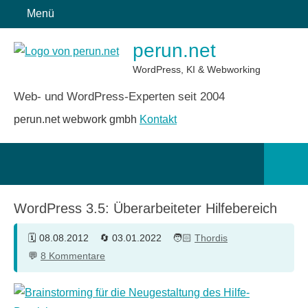
Zum
Menü
Inhalt
perun.net
springen
WordPress, KI & Webworking
Web- und WordPress-Experten seit 2004
perun.net webwork gmbh
Kontakt
Such
öffn
WordPress 3.5: Überarbeiteter Hilfebereich
08.08.2012
03.01.2022
Thordis
8 Kommentare