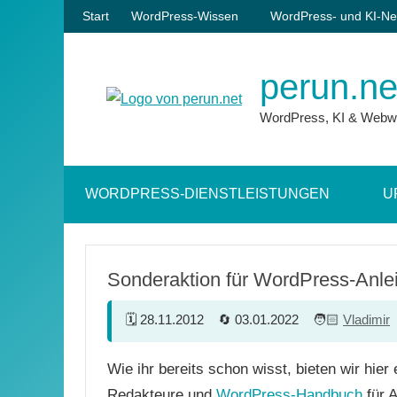
Zum
Start
WordPress-Wissen
WordPress- und KI-Ne
Inhalt
springen
perun.ne
WordPress, KI & Webw
WORDPRESS-DIENSTLEISTUNGEN
U
Sonderaktion für WordPress-Anl
28.11.2012
03.01.2022
Vladimir
Wie ihr bereits schon wisst, bieten wir hier
Redakteure und
WordPress-Handbuch
für 