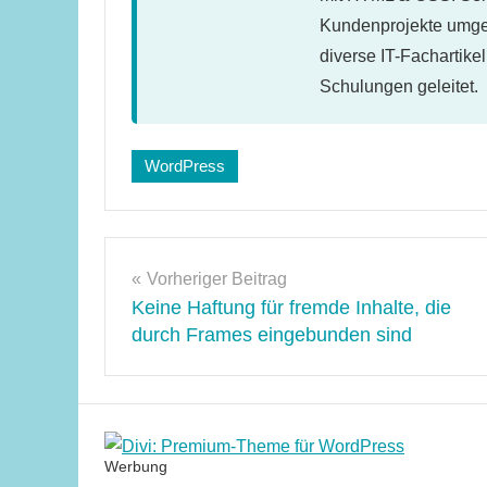
Kundenprojekte umges
diverse IT-Fachartike
Schulungen geleitet.
Schlagwörter:
WordPress
pdf
,
wordpress-
buch
Beitragsnavigation
Vorheriger Beitrag
Keine Haftung für fremde Inhalte, die
durch Frames eingebunden sind
Werbung