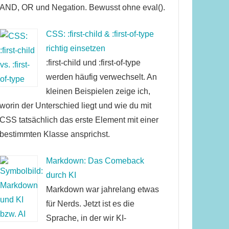
AND, OR und Negation. Bewusst ohne eval().
CSS: :first-child & :first-of-type
richtig einsetzen
:first-child und :first-of-type
werden häufig verwechselt. An
kleinen Beispielen zeige ich,
worin der Unterschied liegt und wie du mit
CSS tatsächlich das erste Element mit einer
bestimmten Klasse ansprichst.
Markdown: Das Comeback
durch KI
Markdown war jahrelang etwas
für Nerds. Jetzt ist es die
Sprache, in der wir KI-