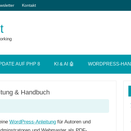
wsletter
Kontakt
t
orking
PDATE AUF PHP 8
KI & AI 🤖
WORDPRESS-HA
eitung & Handbuch
 eine
WordPress-Anleitung
für Autoren und
Adminstratoren und Webmaster als PDF-