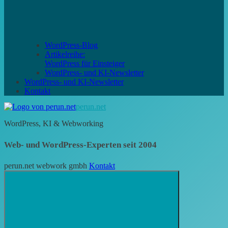
WordPress-Blog
Artikelreihe:
WordPress für Einsteiger
WordPress- und KI-Newsletter
WordPress- und KI-Newsletter
Kontakt
perun.net
WordPress, KI & Webworking
Web- und WordPress-Experten seit 2004
perun.net webwork gmbh
Kontakt