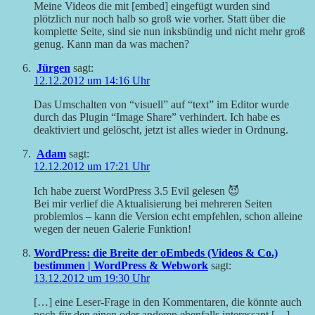
Meine Videos die mit [embed] eingefügt wurden sind
plötzlich nur noch halb so groß wie vorher. Statt über die
komplette Seite, sind sie nun inksbündig und nicht mehr groß
genug. Kann man da was machen?
Jürgen
sagt:
12.12.2012 um 14:16 Uhr
Das Umschalten von “visuell” auf “text” im Editor wurde
durch das Plugin “Image Share” verhindert. Ich habe es
deaktiviert und gelöscht, jetzt ist alles wieder in Ordnung.
Adam
sagt:
12.12.2012 um 17:21 Uhr
Ich habe zuerst WordPress 3.5 Evil gelesen 😈
Bei mir verlief die Aktualisierung bei mehreren Seiten
problemlos – kann die Version echt empfehlen, schon alleine
wegen der neuen Galerie Funktion!
WordPress: die Breite der oEmbeds (Videos & Co.)
bestimmen | WordPress & Webwork
sagt:
13.12.2012 um 19:30 Uhr
[…] eine Leser-Frage in den Kommentaren, die könnte auch
noch für den einen oder anderen ebenfalls interessant […]