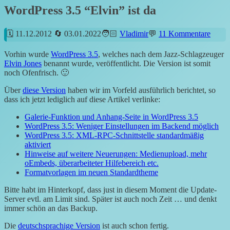
WordPress 3.5 “Elvin” ist da
11.12.2012
03.01.2022
Vladimir
11 Kommentare
Vorhin wurde
WordPress 3.5
, welches nach dem Jazz-Schlagzeuger
Elvin Jones
benannt wurde, veröffentlicht. Die Version ist somit
noch Ofenfrisch. 🙂
Über
diese Version
haben wir im Vorfeld ausführlich berichtet, so
dass ich jetzt lediglich auf diese Artikel verlinke:
Galerie-Funktion und Anhang-Seite in WordPress 3.5
WordPress 3.5: Weniger Einstellungen im Backend möglich
WordPress 3.5: XML-RPC-Schnittstelle standardmäßig
aktiviert
Hinweise auf weitere Neuerungen: Medienupload, mehr
oEmbeds, überarbeiteter Hilfebereich etc.
Formatvorlagen im neuen Standardtheme
Bitte habt im Hinterkopf, dass just in diesem Moment die Update-
Server evtl. am Limit sind. Später ist auch noch Zeit … und denkt
immer schön an das Backup.
Die
deutschsprachige Version
ist auch schon fertig.