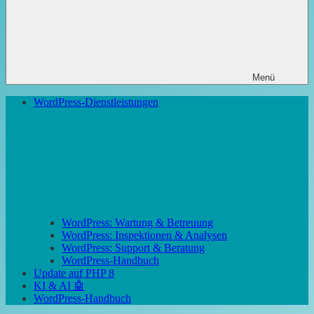
Menü
WordPress-Dienstleistungen
WordPress: Wartung & Betreuung
WordPress: Inspektionen & Analysen
WordPress: Support & Beratung
WordPress-Handbuch
Update auf PHP 8
KI & AI 🤖
WordPress-Handbuch