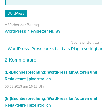
Schlagwörter:
WordPress
e-
Beitragsnavigation
books
,
Vorheriger Beitrag
wordpress-
WordPress-Newsletter Nr. 83
buch
Nächster Beitrag
WordPress: Pressbooks bald als Plugin verfügbar
2 Kommentare
(E-)Buchbesprechung: WordPress für Autoren und
Redakteure | pixelstrol.ch
06.03.2013 um 16:18 Uhr
(E-)Buchbesprechung: WordPress für Autoren und
Redakteure | pixelstrol.ch