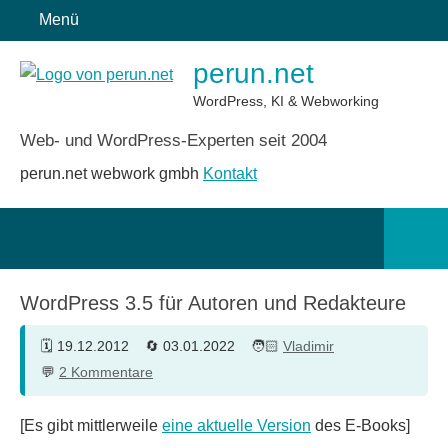
Zum
Menü
Inhalt
perun.net
springen
WordPress, KI & Webworking
Web- und WordPress-Experten seit 2004
perun.net webwork gmbh
Kontakt
Such
öffn
WordPress 3.5 für Autoren und Redakteure
19.12.2012
03.01.2022
Vladimir
2 Kommentare
[Es gibt mittlerweile
eine aktuelle Version
des E-Books]