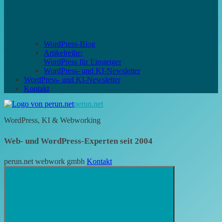
WordPress-Blog
Artikelreihe:
WordPress für Einsteiger
WordPress- und KI-Newsletter
WordPress- und KI-Newsletter
Kontakt
perun.net
WordPress, KI & Webworking
Web- und WordPress-Experten seit 2004
perun.net webwork gmbh
Kontakt