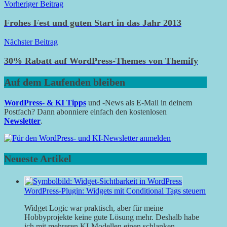
Beitragsnavigation
Vorheriger Beitrag
Frohes Fest und guten Start in das Jahr 2013
Nächster Beitrag
30% Rabatt auf WordPress-Themes von Themify
Auf dem Laufenden bleiben
WordPress- & KI Tipps
und -News als E-Mail in deinem
Postfach? Dann abonniere einfach den kostenlosen
Newsletter
.
Neueste Artikel
WordPress-Plugin: Widgets mit Conditional Tags steuern
Widget Logic war praktisch, aber für meine
Hobbyprojekte keine gute Lösung mehr. Deshalb habe
ich mit mehreren KI-Modellen einen schlanken