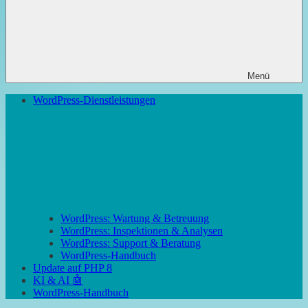
Menü
WordPress-Dienstleistungen
WordPress: Wartung & Betreuung
WordPress: Inspektionen & Analysen
WordPress: Support & Beratung
WordPress-Handbuch
Update auf PHP 8
KI & AI 🤖
WordPress-Handbuch