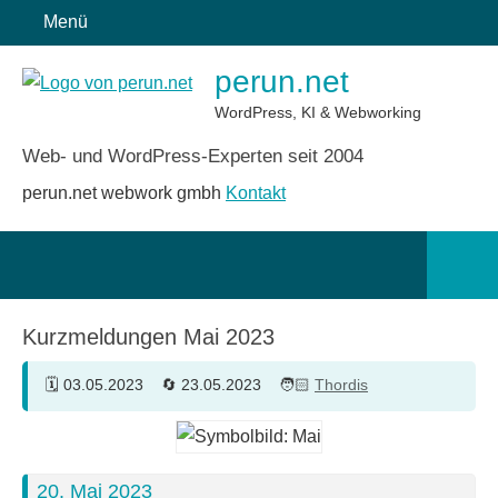
Zum
Menü
Inhalt
perun.net
springen
WordPress, KI & Webworking
Web- und WordPress-Experten seit 2004
perun.net webwork gmbh
Kontakt
Such
öffn
Kurzmeldungen Mai 2023
03.05.2023
23.05.2023
Thordis
20. Mai 2023