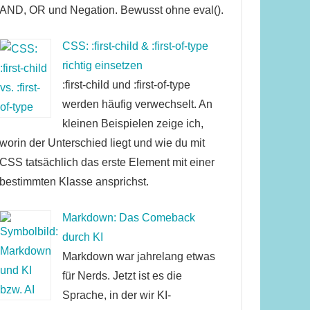
AND, OR und Negation. Bewusst ohne eval().
CSS: :first-child & :first-of-type
richtig einsetzen
:first-child und :first-of-type
werden häufig verwechselt. An
kleinen Beispielen zeige ich,
worin der Unterschied liegt und wie du mit
CSS tatsächlich das erste Element mit einer
bestimmten Klasse ansprichst.
Markdown: Das Comeback
durch KI
Markdown war jahrelang etwas
für Nerds. Jetzt ist es die
Sprache, in der wir KI-