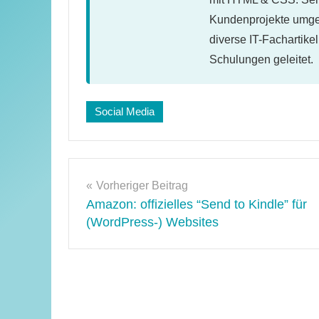
Kundenprojekte umges
diverse IT-Fachartike
Schulungen geleitet.
Schlagwörter:
Social Media
twitter
Beitragsnavigation
Vorheriger Beitrag
Amazon: offizielles “Send to Kindle” für
(WordPress-) Websites