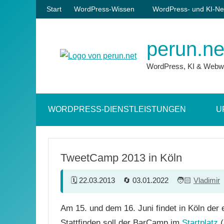
Zum
Start
WordPress-Wissen
WordPress- und KI-Ne
Inhalt
springen
perun.ne
WordPress, KI & Webw
WORDPRESS-DIENSTLEISTUNGEN
U
TweetCamp 2013 in Köln
22.03.2013
03.01.2022
Vladimir
Am 15. und dem 16. Juni findet in Köln der
Stattfinden soll der BarCamp im
Startplatz
(