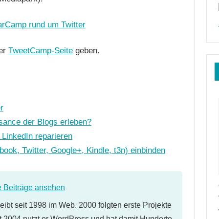
der
TweetCamp-Seite
geben.
r
sance der Blogs erleben?
 LinkedIn reparieren
ok, Twitter, Google+, Kindle, t3n) einbinden
e Beiträge ansehen
eibt seit 1998 im Web. 2000 folgten erste Projekte
 2004 nutzt er WordPress und hat damit Hunderte