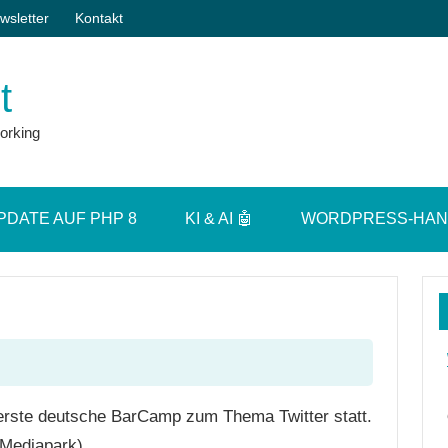
wsletter
Kontakt
t
orking
PDATE AUF PHP 8
KI & AI 🤖
WORDPRESS-HA
 erste deutsche BarCamp zum Thema Twitter statt.
Mediapark).