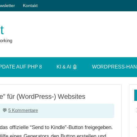
wsletter
Kontakt
t
orking
PDATE AUF PHP 8
KI & AI 🤖
WORDPRESS-HA
le” für (WordPress-) Websites
5 Kommentare
as offizielle “Send to Kindle”-Button freigegeben.
ilfe eines Generators den Button erstellen und