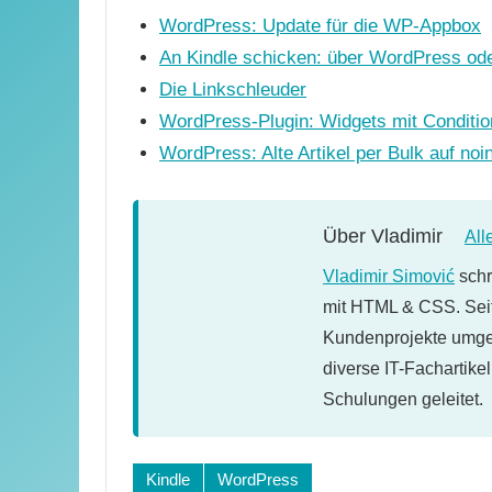
WordPress: Update für die WP-Appbox
An Kindle schicken: über WordPress od
Die Linkschleuder
WordPress-Plugin: Widgets mit Conditio
WordPress: Alte Artikel per Bulk auf no
Über
Vladimir
All
Vladimir Simović
schr
mit HTML & CSS. Seit
Kundenprojekte umges
diverse IT-Fachartike
Schulungen geleitet.
Schlagwörter:
Kindle
WordPress