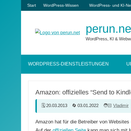
Zum
Start
WordPress-Wissen
WordPress- und KI-Ne
Inhalt
springen
perun.ne
WordPress, KI & Webw
WORDPRESS-DIENSTLEISTUNGEN
U
Amazon: offizielles “Send to Kind
20.03.2013
03.01.2022
Vladimir
Amazon hat für die Betreiber von Websites d
Auf der
offiziellen Seite
kann man sich mit H