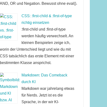
AND, OR und Negation. Bewusst ohne eval().
CSS: :first-child & :first-of-type
richtig einsetzen
:first-child und :first-of-type
werden häufig verwechselt. An
kleinen Beispielen zeige ich,
worin der Unterschied liegt und wie du mit
CSS tatsächlich das erste Element mit einer
bestimmten Klasse ansprichst.
Markdown: Das Comeback
durch KI
Markdown war jahrelang etwas
für Nerds. Jetzt ist es die
Sprache, in der wir KI-