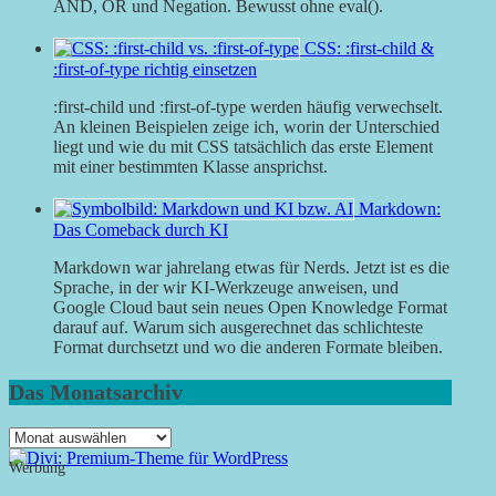
AND, OR und Negation. Bewusst ohne eval().
CSS: :first-child &
:first-of-type richtig einsetzen
:first-child und :first-of-type werden häufig verwechselt.
An kleinen Beispielen zeige ich, worin der Unterschied
liegt und wie du mit CSS tatsächlich das erste Element
mit einer bestimmten Klasse ansprichst.
Markdown:
Das Comeback durch KI
Markdown war jahrelang etwas für Nerds. Jetzt ist es die
Sprache, in der wir KI-Werkzeuge anweisen, und
Google Cloud baut sein neues Open Knowledge Format
darauf auf. Warum sich ausgerechnet das schlichteste
Format durchsetzt und wo die anderen Formate bleiben.
Das Monatsarchiv
Das
Monatsarchiv
Werbung