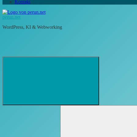
Kontakt
perun.net
WordPress, KI & Webworking
Suchformular
Suchen
öffnen
nach: