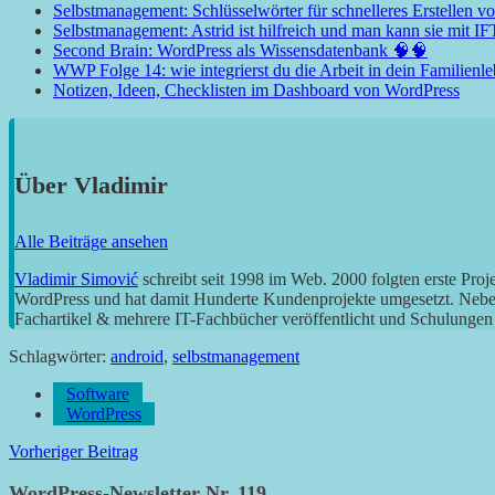
Selbstmanagement: Schlüsselwörter für schnelleres Erstellen v
Selbstmanagement: Astrid ist hilfreich und man kann sie mit 
Second Brain: WordPress als Wissensdatenbank 🧠🧠
WWP Folge 14: wie integrierst du die Arbeit in dein Familien
Notizen, Ideen, Checklisten im Dashboard von WordPress
Über
Vladimir
Alle Beiträge ansehen
Vladimir Simović
schreibt seit 1998 im Web. 2000 folgten erste Pro
WordPress und hat damit Hunderte Kundenprojekte umgesetzt. Neben 
Fachartikel & mehrere IT-Fachbücher veröffentlicht und Schulungen g
Schlagwörter:
android
,
selbstmanagement
Software
WordPress
Beitragsnavigation
Vorheriger Beitrag
WordPress-Newsletter Nr. 119