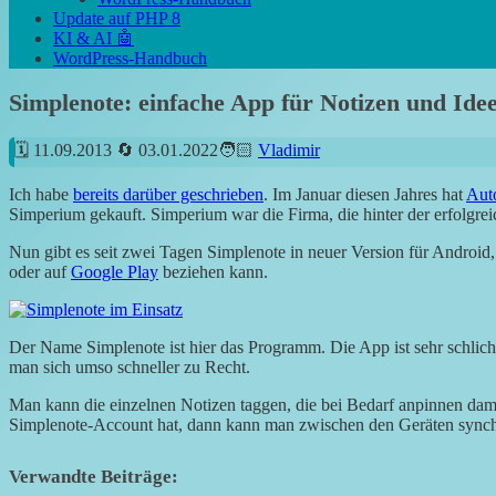
Update auf PHP 8
KI & AI 🤖
WordPress-Handbuch
Simplenote: einfache App für Notizen und Ide
11.09.2013
03.01.2022
Vladimir
Ich habe
bereits darüber geschrieben
. Im Januar diesen Jahres hat
Aut
Simperium gekauft. Simperium war die Firma, die hinter der erfolgr
Nun gibt es seit zwei Tagen Simplenote in neuer Version für Androi
oder auf
Google Play
beziehen kann.
Der Name Simplenote ist hier das Programm. Die App ist sehr schlicht
man sich umso schneller zu Recht.
Man kann die einzelnen Notizen taggen, die bei Bedarf anpinnen dam
Simplenote-Account hat, dann kann man zwischen den Geräten synch
Verwandte Beiträge: