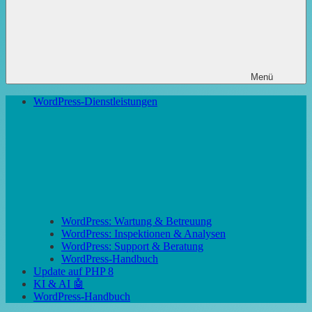
Menü
WordPress-Dienstleistungen
WordPress: Wartung & Betreuung
WordPress: Inspektionen & Analysen
WordPress: Support & Beratung
WordPress-Handbuch
Update auf PHP 8
KI & AI 🤖
WordPress-Handbuch