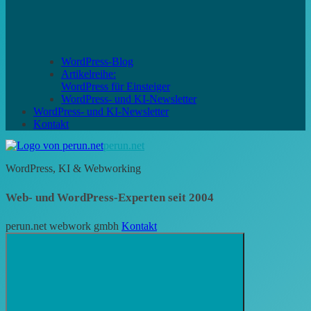
WordPress-Blog
Artikelreihe:
WordPress für Einsteiger
WordPress- und KI-Newsletter
WordPress- und KI-Newsletter
Kontakt
perun.net
WordPress, KI & Webworking
Web- und WordPress-Experten seit 2004
perun.net webwork gmbh
Kontakt