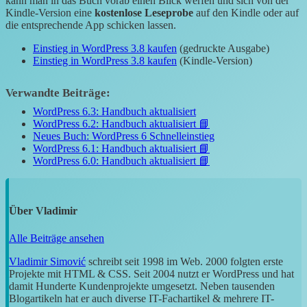
kann man in das Buch vorab einen Blick werfen und sich von der
Kindle-Version eine
kostenlose Leseprobe
auf den Kindle oder auf
die entsprechende App schicken lassen.
Einstieg in WordPress 3.8 kaufen
(gedruckte Ausgabe)
Einstieg in WordPress 3.8 kaufen
(Kindle-Version)
Verwandte Beiträge:
WordPress 6.3: Handbuch aktualisiert
WordPress 6.2: Handbuch aktualisiert 📘
Neues Buch: WordPress 6 Schnelleinstieg
WordPress 6.1: Handbuch aktualisiert 📘
WordPress 6.0: Handbuch aktualisiert 📘
Über
Vladimir
Alle Beiträge ansehen
Vladimir Simović
schreibt seit 1998 im Web. 2000 folgten erste
Projekte mit HTML & CSS. Seit 2004 nutzt er WordPress und hat
damit Hunderte Kundenprojekte umgesetzt. Neben tausenden
Blogartikeln hat er auch diverse IT-Fachartikel & mehrere IT-