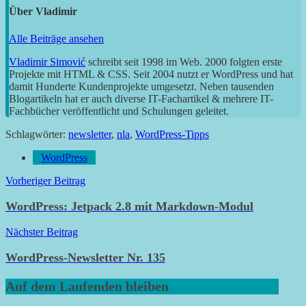
Über
Vladimir
Alle Beiträge ansehen
Vladimir Simović
schreibt seit 1998 im Web. 2000 folgten erste
Projekte mit HTML & CSS. Seit 2004 nutzt er WordPress und hat
damit Hunderte Kundenprojekte umgesetzt. Neben tausenden
Blogartikeln hat er auch diverse IT-Fachartikel & mehrere IT-
Fachbücher veröffentlicht und Schulungen geleitet.
Schlagwörter:
newsletter
,
nla
,
WordPress-Tipps
WordPress
Beitragsnavigation
Vorheriger Beitrag
WordPress: Jetpack 2.8 mit Markdown-Modul
Nächster Beitrag
WordPress-Newsletter Nr. 135
Auf dem Laufenden bleiben