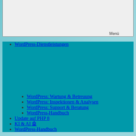
Menü
WordPress-Dienstleistungen
WordPress: Wartung & Betreuung
WordPress: Inspektionen & Analysen
WordPress: Support & Beratung
WordPress-Handbuch
Update auf PHP 8
KI & AI 🤖
WordPress-Handbuch