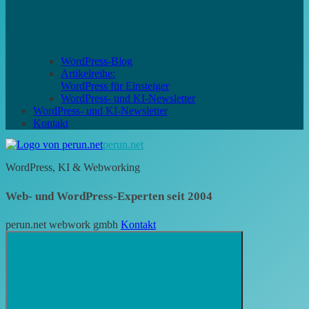
WordPress-Blog
Artikelreihe:
WordPress für Einsteiger
WordPress- und KI-Newsletter
WordPress- und KI-Newsletter
Kontakt
perun.net
WordPress, KI & Webworking
Web- und WordPress-Experten seit 2004
perun.net webwork gmbh
Kontakt