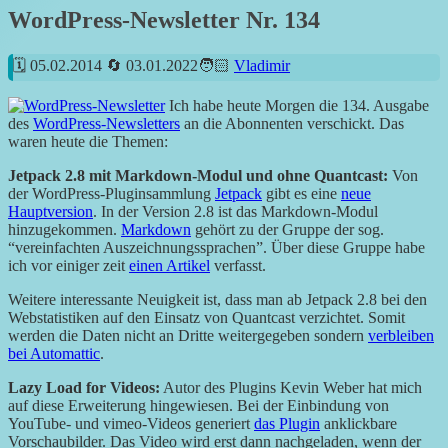
WordPress-Newsletter Nr. 134
05.02.2014
03.01.2022
Vladimir
Ich habe heute Morgen die 134. Ausgabe
des
WordPress-Newsletters
an die Abonnenten verschickt. Das
waren heute die Themen:
Jetpack 2.8 mit Markdown-Modul und ohne Quantcast:
Von
der WordPress-Pluginsammlung
Jetpack
gibt es eine
neue
Hauptversion
. In der Version 2.8 ist das Markdown-Modul
hinzugekommen.
Markdown
gehört zu der Gruppe der sog.
“vereinfachten Auszeichnungssprachen”. Über diese Gruppe habe
ich vor einiger zeit
einen Artikel
verfasst.
Weitere interessante Neuigkeit ist, dass man ab Jetpack 2.8 bei den
Webstatistiken auf den Einsatz von Quantcast verzichtet. Somit
werden die Daten nicht an Dritte weitergegeben sondern
verbleiben
bei Automattic
.
Lazy Load for Videos:
Autor des Plugins Kevin Weber hat mich
auf diese Erweiterung hingewiesen. Bei der Einbindung von
YouTube- und vimeo-Videos generiert
das Plugin
anklickbare
Vorschaubilder. Das Video wird erst dann nachgeladen, wenn der