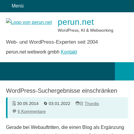
Zum
Menü
Inhalt
perun.net
springen
WordPress, KI & Webworking
Web- und WordPress-Experten seit 2004
perun.net webwork gmbh
Kontakt
Such
öffn
WordPress-Suchergebnisse einschränken
30.05.2014
03.01.2022
Thordis
6 Kommentare
Gerade bei Webauftritten, die einen Blog als Ergänzung