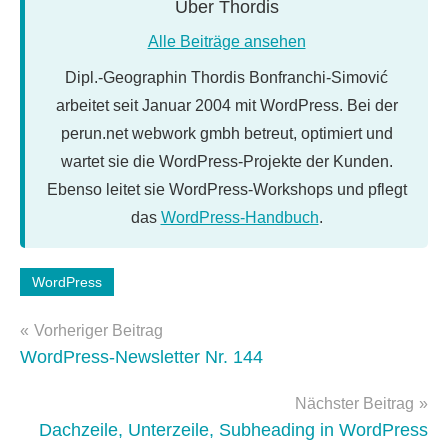
Über
Thordis
Alle Beiträge ansehen
Dipl.-Geographin Thordis Bonfranchi-Simović
arbeitet seit Januar 2004 mit WordPress. Bei der
perun.net webwork gmbh betreut, optimiert und
wartet sie die WordPress-Projekte der Kunden.
Ebenso leitet sie WordPress-Workshops und pflegt
das
WordPress-Handbuch
.
Schlagwörter:
WordPress
suchfunktion
,
Beitragsnavigation
WordPress-
Vorheriger Beitrag
Tipps
WordPress-Newsletter Nr. 144
Nächster Beitrag
Dachzeile, Unterzeile, Subheading in WordPress