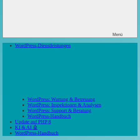
Menü
WordPress-Dienstleistungen
WordPress: Wartung & Betreuung
WordPress: Inspektionen & Analysen
WordPress: Support & Beratung
WordPress-Handbuch
Update auf PHP 8
KI & AI 🤖
WordPress-Handbuch