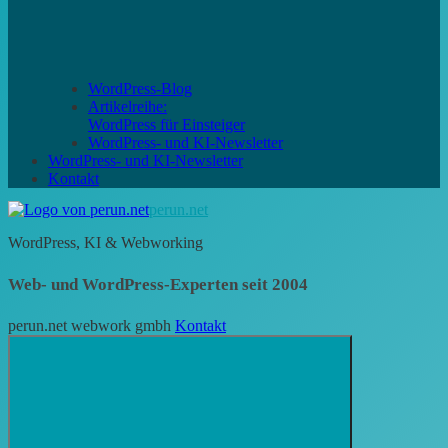
WordPress-Blog
Artikelreihe:
WordPress für Einsteiger
WordPress- und KI-Newsletter
WordPress- und KI-Newsletter
Kontakt
perun.net
WordPress, KI & Webworking
Web- und WordPress-Experten seit 2004
perun.net webwork gmbh
Kontakt