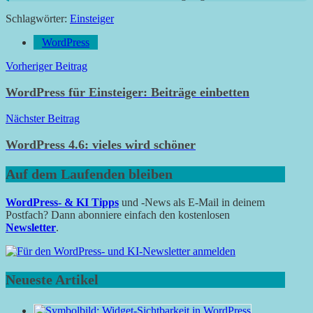
Schlagwörter:
Einsteiger
WordPress
Beitragsnavigation
Vorheriger Beitrag
WordPress für Einsteiger: Beiträge einbetten
Nächster Beitrag
WordPress 4.6: vieles wird schöner
Auf dem Laufenden bleiben
WordPress- & KI Tipps
und -News als E-Mail in deinem
Postfach? Dann abonniere einfach den kostenlosen
Newsletter
.
Neueste Artikel