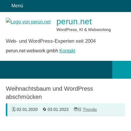
Zum
Menü
Inhalt
perun.net
springen
WordPress, KI & Webworking
Web- und WordPress-Experten seit 2004
perun.net webwork gmbh
Kontakt
Such
öffn
Weihnachtsbaum und WordPress
abschmücken
02.01.2020
03.01.2022
Thordis