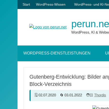
Zum
Start
WordPress-Wissen
WordPress- und KI-Ne
Inhalt
springen
perun.ne
WordPress, KI & Webw
WORDPRESS-DIENSTLEISTUNGEN
U
Gutenberg-Entwicklung: Bilder a
Block-Verzeichnis
02.07.2020
03.01.2022
Thordis