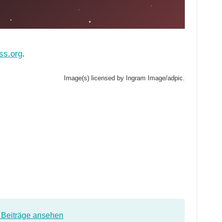
ss.org
.
Image(s) licensed by Ingram Image/adpic.
e Beiträge ansehen