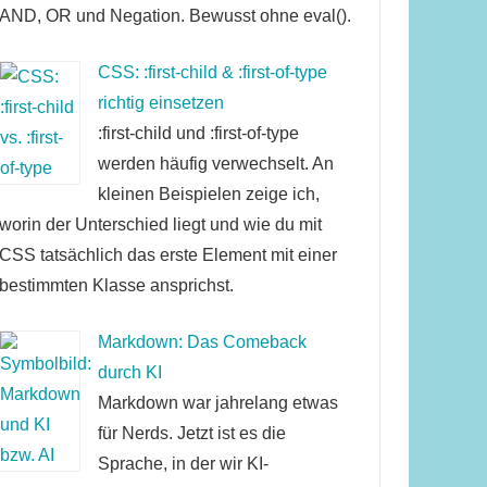
AND, OR und Negation. Bewusst ohne eval().
CSS: :first-child & :first-of-type
richtig einsetzen
:first-child und :first-of-type
werden häufig verwechselt. An
kleinen Beispielen zeige ich,
worin der Unterschied liegt und wie du mit
CSS tatsächlich das erste Element mit einer
bestimmten Klasse ansprichst.
Markdown: Das Comeback
durch KI
Markdown war jahrelang etwas
für Nerds. Jetzt ist es die
Sprache, in der wir KI-