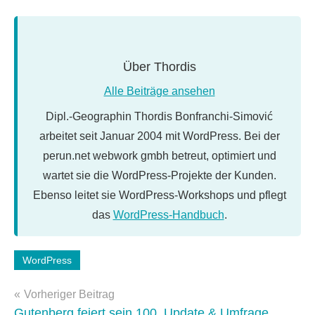
Über
Thordis
Alle Beiträge ansehen
Dipl.-Geographin Thordis Bonfranchi-Simović
arbeitet seit Januar 2004 mit WordPress. Bei der
perun.net webwork gmbh betreut, optimiert und
wartet sie die WordPress-Projekte der Kunden.
Ebenso leitet sie WordPress-Workshops und pflegt
das
WordPress-Handbuch
.
Schlagwörter:
WordPress
Gutenberg
Beitragsnavigation
Vorheriger Beitrag
Gutenberg feiert sein 100. Update & Umfrage