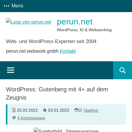
Zum
Menü
Inhalt
perun.net
springen
WordPress, KI & Webworking
Web- und WordPress-Experten seit 2004
perun.net webwork gmbh
Kontakt
Such
öffn
WordPress: Gutenberg mit 4+ auf dem
Zeugnis
25.03.2021
03.01.2022
Vladimir
4 Kommentare