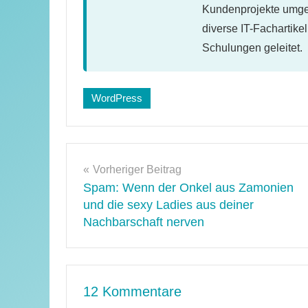
Kundenprojekte umges
diverse IT-Fachartike
Schulungen geleitet.
Schlagwörter:
WordPress
mysql
,
php
Beitragsnavigation
Vorheriger Beitrag
Spam: Wenn der Onkel aus Zamonien
und die sexy Ladies aus deiner
Nachbarschaft nerven
12 Kommentare