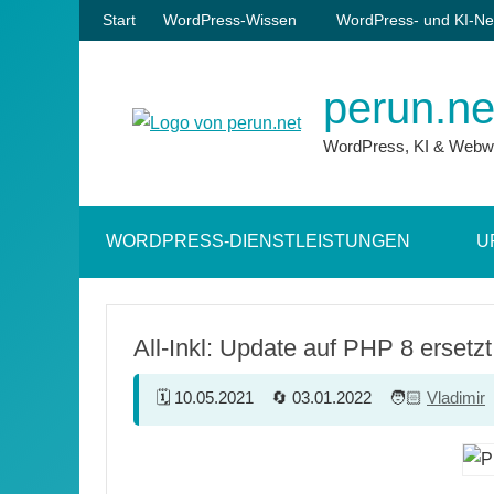
Zum
Start
WordPress-Wissen
WordPress- und KI-Ne
Inhalt
springen
perun.ne
WordPress, KI & Webw
WORDPRESS-DIENSTLEISTUNGEN
U
All-Inkl: Update auf PHP 8 erse
10.05.2021
03.01.2022
Vladimir