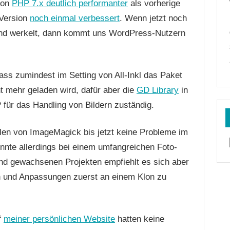
hon
PHP 7.x deutlich performanter
als vorherige
-Version
noch einmal verbessert
. Wenn jetzt noch
und werkelt, dann kommt uns WordPress-Nutzern
ass zumindest im Setting von All-Inkl das Paket
 mehr geladen wird, dafür aber die
GD Library
in
 für das Handling von Bildern zuständig.
en von ImageMagick bis jetzt keine Probleme im
nnte allerdings bei einem umfangreichen Foto-
nd gewachsenen Projekten empfiehlt es sich aber
 und Anpassungen zuerst an einem Klon zu
f
meiner persönlichen Website
hatten keine