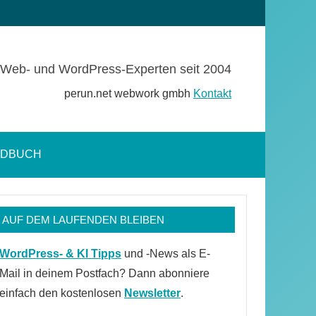
Web- und WordPress-Experten seit 2004
perun.net webwork gmbh
Kontakt
NDBUCH
Suchformular
öffnen
AUF DEM LAUFENDEN BLEIBEN
WordPress- & KI Tipps
und -News als E-
Mail in deinem Postfach? Dann abonniere
einfach den kostenlosen
Newsletter
.