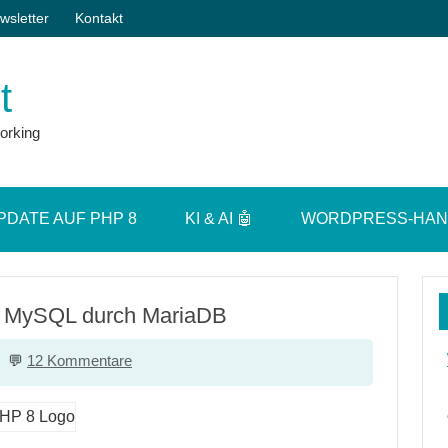
wsletter
Kontakt
t
orking
PDATE AUF PHP 8
KI & AI 🤖
WORDPRESS-HA
tzt MySQL durch MariaDB
12 Kommentare