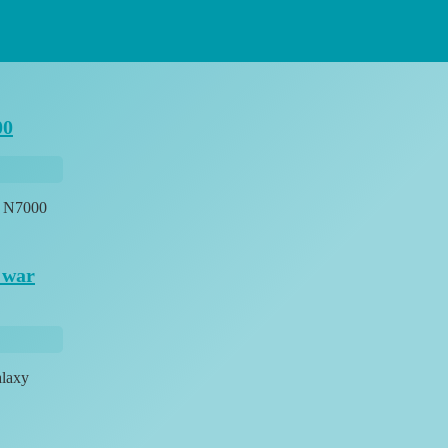
00
e N7000
 war
alaxy