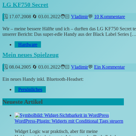
LG KF750 Secret
17.07.2008
03.01.2022
Vladimir
10 Kommentare
Wir – meine bessere Hälfte und ich – durften das LG KF750 Secret tes
unserer Bericht: Das super-edle Handy aus der Black Label Series [
Hardware
Mein neues Spielzeug
08.04.2005
03.01.2022
Vladimir
Ein Kommentar
Ein neues Handy inkl. Bluetooth-Headset:
Persönliches
Neueste Artikel
WordPress-Plugin: Widgets mit Conditional Tags steuern
Widget Logic war praktisch, aber für meine