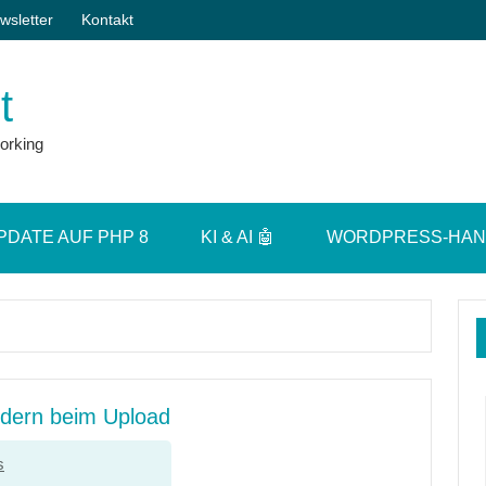
wsletter
Kontakt
t
orking
PDATE AUF PHP 8
KI & AI 🤖
WORDPRESS-HA
ldern beim Upload
s