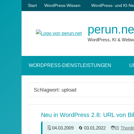
Zum
Start
WordPress-Wissen
WordPress- und KI-Ne
Inhalt
springen
perun.ne
WordPress, KI & Webw
WORDPRESS-DIENSTLEISTUNGEN
U
Schlagwort:
upload
Neu in WordPress 2.8: URL von Bi
04.03.2009
03.01.2022
Thordi