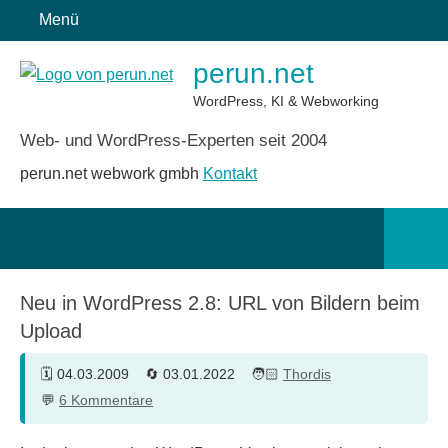
Zum
Menü
Inhalt
perun.net
springen
WordPress, KI & Webworking
Web- und WordPress-Experten seit 2004
perun.net webwork gmbh
Kontakt
Such
öffn
Neu in WordPress 2.8: URL von Bildern beim
Upload
04.03.2009
03.01.2022
Thordis
6 Kommentare