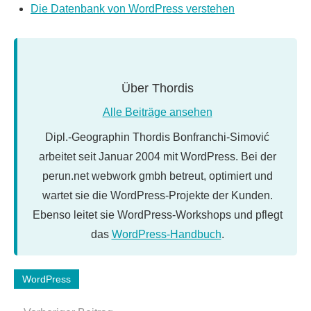
Die Datenbank von WordPress verstehen
Über
Thordis
Alle Beiträge ansehen
Dipl.-Geographin Thordis Bonfranchi-Simović
arbeitet seit Januar 2004 mit WordPress. Bei der
perun.net webwork gmbh betreut, optimiert und
wartet sie die WordPress-Projekte der Kunden.
Ebenso leitet sie WordPress-Workshops und pflegt
das
WordPress-Handbuch
.
Schlagwörter:
WordPress
mediathek
,
upload
,