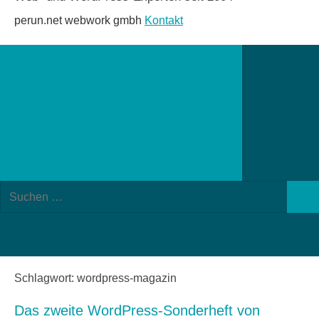
perun.net webwork gmbh
Kontakt
Suchformular
Suchen
öffnen
Such
nach:
Schlagwort:
wordpress-magazin
Das zweite WordPress-Sonderheft von