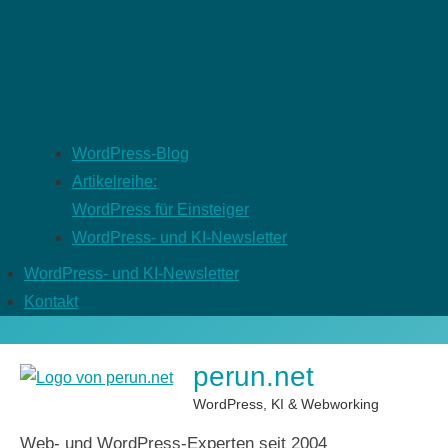
WordPress-Blog
Artikelreihe:
WordPress für Einsteiger
WordPress- und KI-Newsletter
WordPress- und KI-Newsletter
Kontakt
perun.net
WordPress, KI & Webworking
Web- und WordPress-Experten seit 2004